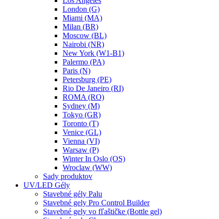
Los Angeles
London (G)
Miami (MA)
Milan (BR)
Moscow (BL)
Nairobi (NR)
New York (W1-B1)
Palermo (PA)
Paris (N)
Petersburg (PE)
Rio De Janeiro (RI)
ROMA (RO)
Sydney (M)
Tokyo (GR)
Toronto (T)
Venice (GL)
Vienna (VI)
Warsaw (P)
Winter In Oslo (OS)
Wroclaw (WW)
Sady produktov
UV/LED Gély
Stavebné gély Palu
Stavebné gely Pro Control Builder
Stavebné gely vo fľaštičke (Bottle gel)