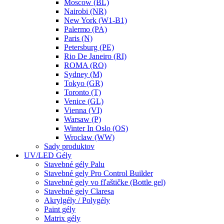
Moscow (BL)
Nairobi (NR)
New York (W1-B1)
Palermo (PA)
Paris (N)
Petersburg (PE)
Rio De Janeiro (RI)
ROMA (RO)
Sydney (M)
Tokyo (GR)
Toronto (T)
Venice (GL)
Vienna (VI)
Warsaw (P)
Winter In Oslo (OS)
Wroclaw (WW)
Sady produktov
UV/LED Gély
Stavebné gély Palu
Stavebné gely Pro Control Builder
Stavebné gely vo fľaštičke (Bottle gel)
Stavebné gely Claresa
Akrylgély / Polygély
Paint gély
Matrix gély