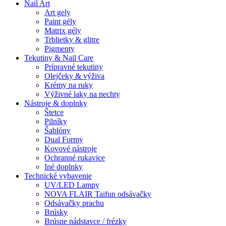
Nail Art
Art gely
Paint gély
Matrix gély
Trblietky & glitre
Pigmenty
Tekutiny & Nail Care
Prípravné tekutiny
Olejčeky & výživa
Krémy na ruky
Výživné laky na nechty
Nástroje & doplnky
Štetce
Pilníky
Šablóny
Dual Formy
Kovové nástroje
Ochranné rukavice
Iné doplnky
Technické vybavenie
UV/LED Lampy
NOVA FLAIR Taifun odsávačky
Odsávačky prachu
Brúsky
Brúsne nádstavce / frézky