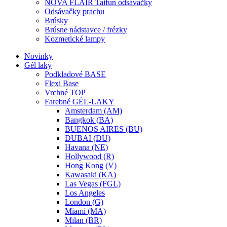
NOVA FLAIR Taifun odsávačky
Odsávačky prachu
Brúsky
Brúsne nádstavce / frézky
Kozmetické lampy
Novinky
Gél laky
Podkladové BASE
Flexi Base
Vrchné TOP
Farebné GÉL-LAKY
Amsterdam (AM)
Bangkok (BA)
BUENOS AIRES (BU)
DUBAI (DU)
Havana (NE)
Hollywood (R)
Hong Kong (V)
Kawasaki (KA)
Las Vegas (FGL)
Los Angeles
London (G)
Miami (MA)
Milan (BR)