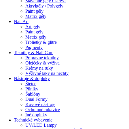
Stavebné gely Claresa
Akrylgély / Polygély
Paint gély
Matrix gély
Nail Art
Art gely
Paint gély
Matrix gély
Trblietky & glitre
Pigmenty
Tekutiny & Nail Care
Prípravné tekutiny
Olejčeky & výživa
Krémy na ruky
Výživné laky na nechty
Nástroje & doplnky
Štetce
Pilníky
Šablóny
Dual Formy
Kovové nástroje
Ochranné rukavice
Iné doplnky
Technické vybavenie
UV/LED Lampy