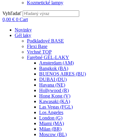
Kozmetické lampy
Vyhľadať
0,00
€
0
Cart
Novinky
Gél laky
Podkladové BASE
Flexi Base
Vrchné TOP
Farebné GÉL-LAKY
Amsterdam (AM)
Bangkok (BA)
BUENOS AIRES (BU)
DUBAI (DU)
Havana (NE)
Hollywood (R)
Hong Kong (V)
Kawasaki (KA)
Las Vegas (FGL)
Los Angeles
London (G)
Miami (MA)
Milan (BR)
Moscow (BL)