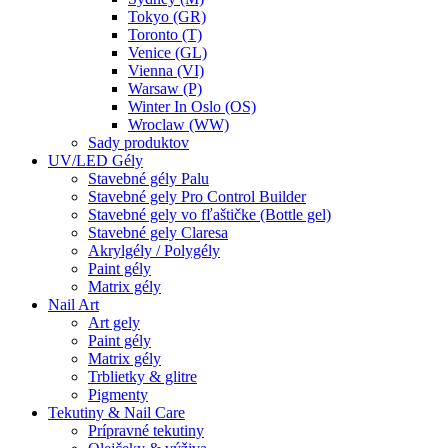
Tokyo (GR)
Toronto (T)
Venice (GL)
Vienna (VI)
Warsaw (P)
Winter In Oslo (OS)
Wroclaw (WW)
Sady produktov
UV/LED Gély
Stavebné gély Palu
Stavebné gely Pro Control Builder
Stavebné gely vo fľaštičke (Bottle gel)
Stavebné gely Claresa
Akrylgély / Polygély
Paint gély
Matrix gély
Nail Art
Art gely
Paint gély
Matrix gély
Trblietky & glitre
Pigmenty
Tekutiny & Nail Care
Prípravné tekutiny