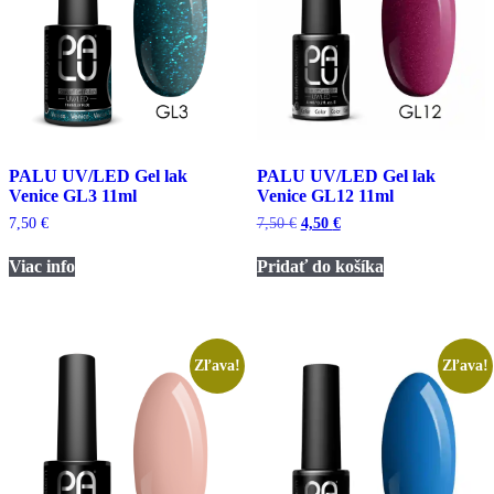
PALU UV/LED Gel lak
PALU UV/LED Gel lak
Venice GL3 11ml
Venice GL12 11ml
Pôvodná
Aktuálna
7,50
€
7,50
€
4,50
€
cena
cena
bola:
je:
Viac info
Pridať do košíka
7,50 €.
4,50 €.
Zľava!
Zľava!