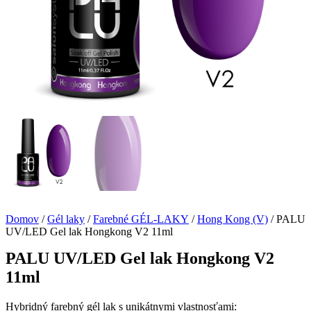
Domov
/
Gél laky
/
Farebné GÉL-LAKY
/
Hong Kong (V)
/ PALU
UV/LED Gel lak Hongkong V2 11ml
PALU UV/LED Gel lak Hongkong V2
11ml
Hybridný farebný gél lak s unikátnymi vlastnosťami: