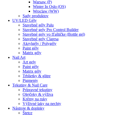
Warsaw (P)
Winter In Oslo (OS)
Wroclaw (WW)
Sady produktov
UV/LED Gély
Stavebné gély Palu
Stavebné gely Pro Control Builder
Stavebné gely vo fľaštičke (Bottle gel)
Stavebné gely Claresa
Akrylgély / Polygély
Paint gély
Matrix gély
Nail Art
Art gely
Paint gély
Matrix gély
Trblietky & glitre
Pigmenty
Tekutiny & Nail Care
Prípravné tekutiny
Olejčeky & výživa
Krémy na ruky
Výživné laky na nechty
Nástroje & doplnky
Štetce