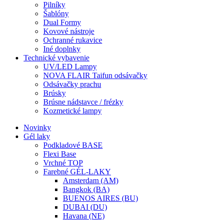
Pilníky
Šablóny
Dual Formy
Kovové nástroje
Ochranné rukavice
Iné doplnky
Technické vybavenie
UV/LED Lampy
NOVA FLAIR Taifun odsávačky
Odsávačky prachu
Brúsky
Brúsne nádstavce / frézky
Kozmetické lampy
Novinky
Gél laky
Podkladové BASE
Flexi Base
Vrchné TOP
Farebné GÉL-LAKY
Amsterdam (AM)
Bangkok (BA)
BUENOS AIRES (BU)
DUBAI (DU)
Havana (NE)