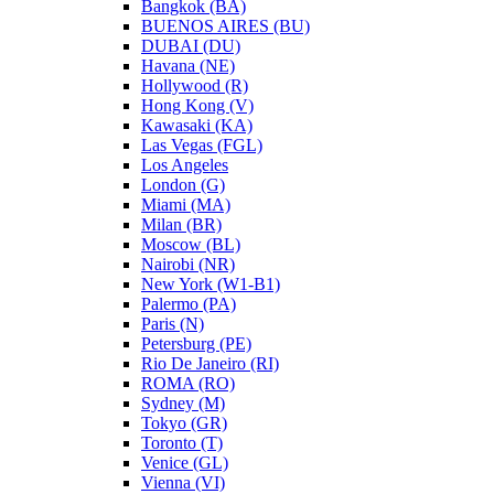
Bangkok (BA)
BUENOS AIRES (BU)
DUBAI (DU)
Havana (NE)
Hollywood (R)
Hong Kong (V)
Kawasaki (KA)
Las Vegas (FGL)
Los Angeles
London (G)
Miami (MA)
Milan (BR)
Moscow (BL)
Nairobi (NR)
New York (W1-B1)
Palermo (PA)
Paris (N)
Petersburg (PE)
Rio De Janeiro (RI)
ROMA (RO)
Sydney (M)
Tokyo (GR)
Toronto (T)
Venice (GL)
Vienna (VI)