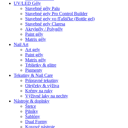
UV/LED Gély
Stavebné gély Palu
Stavebné gely Pro Control Builder
Stavebné gely vo fľaštičke (Bottle gel)
Stavebné gely Claresa
Akrylgély / Polygély
Paint gély
Matrix gély
Nail Art
Art gely
Paint gély
Matrix gély
Trblietky & glitre
Pigmenty
Tekutiny & Nail Care
Prípravné tekutiny
Olejčeky & výživa
Krémy na ruky
Výživné laky na nechty
Nástroje & doplnky
Štetce
Pilníky
Šablóny
Dual Formy
Kovové nástroje