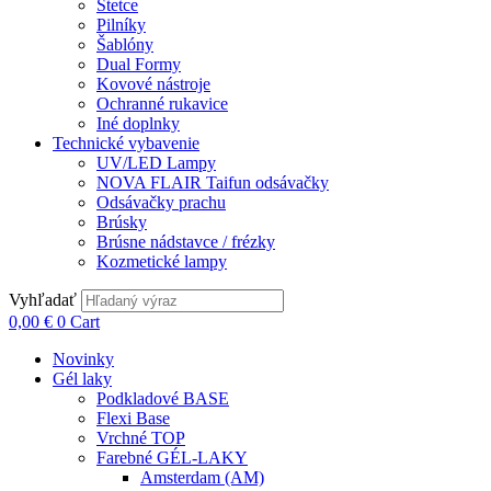
Štetce
Pilníky
Šablóny
Dual Formy
Kovové nástroje
Ochranné rukavice
Iné doplnky
Technické vybavenie
UV/LED Lampy
NOVA FLAIR Taifun odsávačky
Odsávačky prachu
Brúsky
Brúsne nádstavce / frézky
Kozmetické lampy
Vyhľadať
0,00
€
0
Cart
Novinky
Gél laky
Podkladové BASE
Flexi Base
Vrchné TOP
Farebné GÉL-LAKY
Amsterdam (AM)