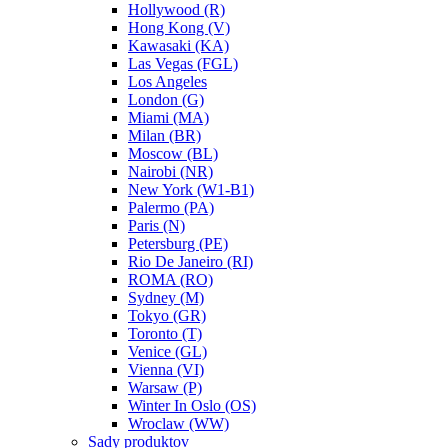
Hollywood (R)
Hong Kong (V)
Kawasaki (KA)
Las Vegas (FGL)
Los Angeles
London (G)
Miami (MA)
Milan (BR)
Moscow (BL)
Nairobi (NR)
New York (W1-B1)
Palermo (PA)
Paris (N)
Petersburg (PE)
Rio De Janeiro (RI)
ROMA (RO)
Sydney (M)
Tokyo (GR)
Toronto (T)
Venice (GL)
Vienna (VI)
Warsaw (P)
Winter In Oslo (OS)
Wroclaw (WW)
Sady produktov