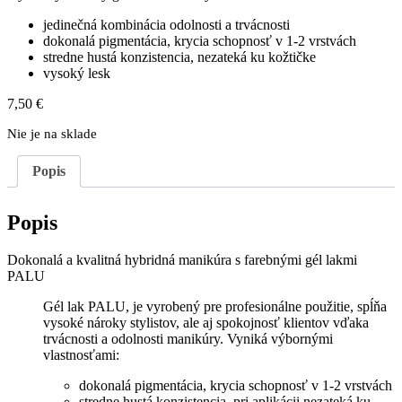
jedinečná kombinácia odolnosti a trvácnosti
dokonalá pigmentácia, krycia schopnosť v 1-2 vrstvách
stredne hustá konzistencia, nezateká ku kožtičke
vysoký lesk
7,50
€
Nie je na sklade
Popis
Popis
Dokonalá a kvalitná hybridná manikúra s farebnými gél lakmi
PALU
Gél lak PALU, je vyrobený pre profesionálne použitie, spĺňa
vysoké nároky stylistov, ale aj spokojnosť klientov vďaka
trvácnosti a odolnosti manikúry. Vyniká výbornými
vlastnosťami:
dokonalá pigmentácia, krycia schopnosť v 1-2 vrstvách
stredne hustá konzistencia, pri aplikácii nezateká ku