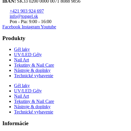
IBAN:
SK33 0200 0000 0071 8088 9856
+421 903 924 697
info@topgel.sk
Pon - Pia: 9:00 - 16:00
Facebook
Instagram
Youtube
Produkty
Gél laky
UV/LED Gély
Nail Art
Tekutiny & Nail Care
Nástroje & doplnky
Technické vybavenie
Gél laky
UV/LED Gély
Nail Art
Tekutiny & Nail Care
Nástroje & doplnky
Technické vybavenie
Informácie