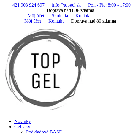
Preskočiť
+421 903 924 697
info@topgel.sk
Pon - Pia: 8:00 - 17:00
na
Doprava nad 80€ zdarma
obsah
Môj účet
Školenia
Kontakt
Môj účet
Kontakt
Doprava nad 80 zdarma
Novinky
Gél laky
Podkladové BASE