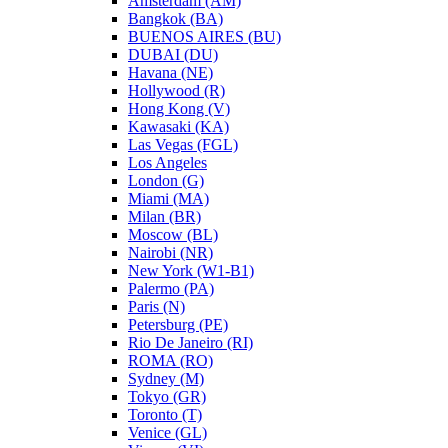
Amsterdam (AM)
Bangkok (BA)
BUENOS AIRES (BU)
DUBAI (DU)
Havana (NE)
Hollywood (R)
Hong Kong (V)
Kawasaki (KA)
Las Vegas (FGL)
Los Angeles
London (G)
Miami (MA)
Milan (BR)
Moscow (BL)
Nairobi (NR)
New York (W1-B1)
Palermo (PA)
Paris (N)
Petersburg (PE)
Rio De Janeiro (RI)
ROMA (RO)
Sydney (M)
Tokyo (GR)
Toronto (T)
Venice (GL)