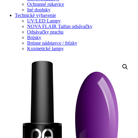
Ochranné rukavice
Iné doplnky
Technické vybavenie
UV/LED Lampy
NOVA FLAIR Taifun odsávačky
Odsávačky prachu
Brúsky
Brúsne nádstavce / frézky
Kozmetické lampy