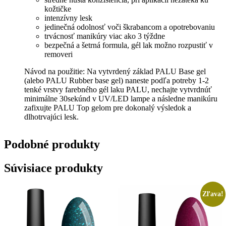
kožtičke
intenzívny lesk
jedinečná odolnosť voči škrabancom a opotrebovaniu
trvácnosť manikúry viac ako 3 týždne
bezpečná a šetrná formula, gél lak možno rozpustiť v
removeri
Návod na použitie: Na vytvrdený základ PALU Base gel
(alebo PALU Rubber base gel) naneste podľa potreby 1-2
tenké vrstvy farebného gél laku PALU, nechajte vytvrdnúť
minimálne 30sekúnd v UV/LED lampe a následne manikúru
zafixujte PALU Top gelom pre dokonalý výsledok a
dlhotrvajúci lesk.
Podobné
produkty
Súvisiace produkty
Zľava!