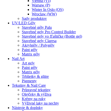
Vienna (VI)
Warsaw (P)
Winter In Oslo (OS)
Wroclaw (WW)
Sady produktov
UV/LED Gély
Stavebné gély Palu
Stavebné gely Pro Control Builder
Stavebné gely vo fľaštičke (Bottle gel)
Stavebné gely Claresa
Akrylgély / Polygély
Paint gély
Matrix gély
Nail Art
Art gely
Paint gély
Matrix gély
Trblietky & glitre
Pigmenty
Tekutiny & Nail Care
Prípravné tekutiny
Olejčeky & výživa
Krémy na ruky
Výživné laky na nechty
Nástroje & doplnky