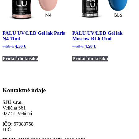
PALU UV/LED Gel lak Paris
PALU UV/LED Gel lak
N4 11ml
Moscow BL6 11ml
Pôvodná
Aktuálna
Pôvodná
Aktuálna
7,50
€
4,50
€
7,50
€
4,50
€
cena
cena
cena
cena
bola:
je:
bola:
je:
Pridať do košíka
Pridať do košíka
7,50 €.
4,50 €.
7,50 €.
4,50 €.
Kontaktné údaje
SJU s.r.o.
Veličná 561
027 51 Veličná
IČO: 57383758
DIČ: