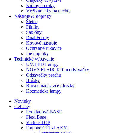
Olejčeky & výživa
Krémy na ruky
Výživné laky na nechty
Nástroje & doplnky
Štetce
Pilníky
Šablóny
Dual Formy
Kovové nástroje
Ochranné rukavice
Iné doplnky
Technické vybavenie
UV/LED Lampy
NOVA FLAIR Taifun odsávačky
Odsávačky prachu
Brúsky
Brúsne nádstavce / frézky
Kozmetické lampy
Novinky
Gél laky
Podkladové BASE
Flexi Base
Vrchné TOP
Farebné GÉL-LAKY