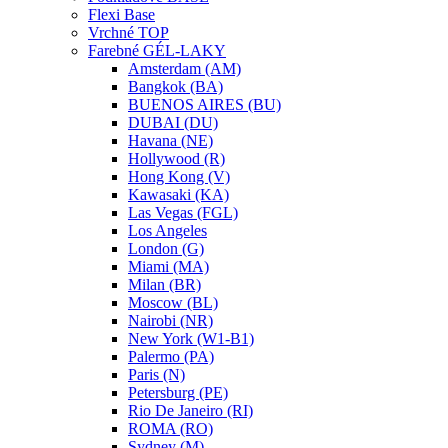
Flexi Base
Vrchné TOP
Farebné GÉL-LAKY
Amsterdam (AM)
Bangkok (BA)
BUENOS AIRES (BU)
DUBAI (DU)
Havana (NE)
Hollywood (R)
Hong Kong (V)
Kawasaki (KA)
Las Vegas (FGL)
Los Angeles
London (G)
Miami (MA)
Milan (BR)
Moscow (BL)
Nairobi (NR)
New York (W1-B1)
Palermo (PA)
Paris (N)
Petersburg (PE)
Rio De Janeiro (RI)
ROMA (RO)
Sydney (M)