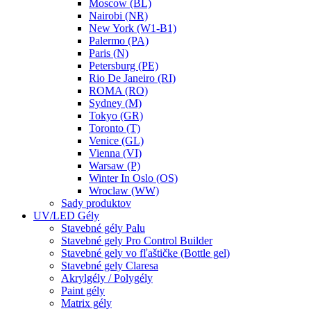
Moscow (BL)
Nairobi (NR)
New York (W1-B1)
Palermo (PA)
Paris (N)
Petersburg (PE)
Rio De Janeiro (RI)
ROMA (RO)
Sydney (M)
Tokyo (GR)
Toronto (T)
Venice (GL)
Vienna (VI)
Warsaw (P)
Winter In Oslo (OS)
Wroclaw (WW)
Sady produktov
UV/LED Gély
Stavebné gély Palu
Stavebné gely Pro Control Builder
Stavebné gely vo fľaštičke (Bottle gel)
Stavebné gely Claresa
Akrylgély / Polygély
Paint gély
Matrix gély