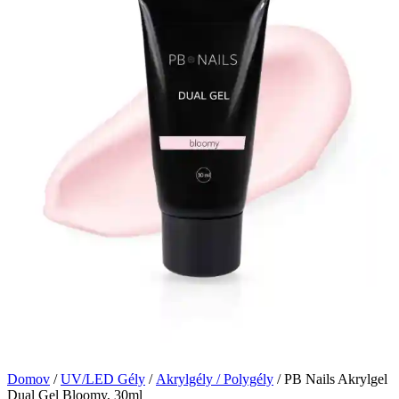
Domov
/
UV/LED Gély
/
Akrylgély / Polygély
/ PB Nails Akrylgel
Dual Gel Bloomy, 30ml