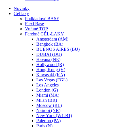
Novinky
Gél laky
Podkladové BASE
Flexi Base
Vrchné TOP
Farebné GÉL-LAKY
Amsterdam (AM)
Bangkok (BA)
BUENOS AIRES (BU)
DUBAI (DU)
Havana (NE)
Hollywood (R)
Hong Kong (V)
Kawasaki (KA)
Las Vegas (FGL)
Los Angeles
London (G)
Miami (MA)
Milan (BR)
Moscow (BL)
Nairobi (NR)
New York (W1-B1)
Palermo (PA)
Paris (N)