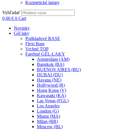
Kozmetické lampy
Vyhľadať
0,00
€
0
Cart
Novinky
Gél laky
Podkladové BASE
Flexi Base
Vrchné TOP
Farebné GÉL-LAKY
Amsterdam (AM)
Bangkok (BA)
BUENOS AIRES (BU)
DUBAI (DU)
Havana (NE)
Hollywood (R)
Hong Kong (V)
Kawasaki (KA)
Las Vegas (FGL)
Los Angeles
London (G)
Miami (MA)
Milan (BR)
Moscow (BL)