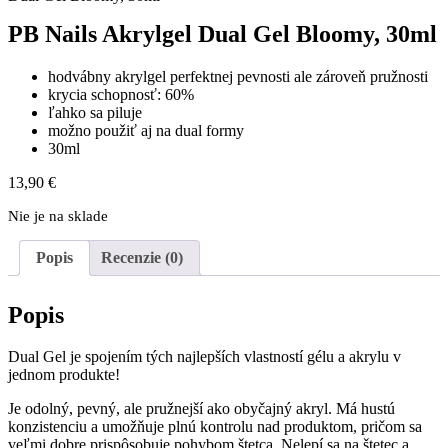
PB Nails Akrylgel Dual Gel Bloomy, 30ml
hodvábny akrylgel perfektnej pevnosti ale zároveň pružnosti
krycia schopnosť: 60%
ľahko sa piluje
možno použiť aj na dual formy
30ml
13,90
€
Nie je na sklade
Popis
Recenzie (0)
Popis
Dual Gel je spojením tých najlepších vlastností gélu a akrylu v
jednom produkte!
Je odolný, pevný, ale pružnejší ako obyčajný akryl. Má hustú
konzistenciu a umožňuje plnú kontrolu nad produktom, pričom sa
veľmi dobre prispôsobuje pohybom štetca. Nelepí sa na štetec a