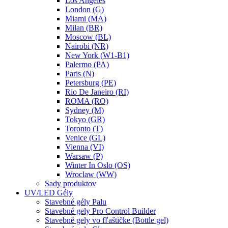
Los Angeles
London (G)
Miami (MA)
Milan (BR)
Moscow (BL)
Nairobi (NR)
New York (W1-B1)
Palermo (PA)
Paris (N)
Petersburg (PE)
Rio De Janeiro (RI)
ROMA (RO)
Sydney (M)
Tokyo (GR)
Toronto (T)
Venice (GL)
Vienna (VI)
Warsaw (P)
Winter In Oslo (OS)
Wroclaw (WW)
Sady produktov
UV/LED Gély
Stavebné gély Palu
Stavebné gely Pro Control Builder
Stavebné gely vo fľaštičke (Bottle gel)