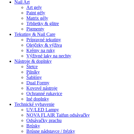
Nail Art
Art gely
Paint gély
Matrix gély
Trblietky & glitre
Pigmenty
Tekutiny & Nail Care
Prípravné tekutiny
Olejčeky & výživa
Krémy na ruky
Výživné laky na nechty
Nástroje & doplnky
Štetce
Pilníky
Šablóny
Dual Formy
Kovové nástroje
Ochranné rukavice
Iné doplnky
Technické vybavenie
UV/LED Lampy
NOVA FLAIR Taifun odsávačky
Odsávačky prachu
Brúsky
Brúsne nádstavce / frézky