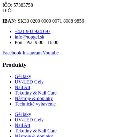
IČO: 57383758
DIČ:
IBAN:
SK33 0200 0000 0071 8088 9856
+421 903 924 697
info@topgel.sk
Pon - Pia: 9:00 - 16:00
Facebook
Instagram
Youtube
Produkty
Gél laky
UV/LED Gély
Nail Art
Tekutiny & Nail Care
Nástroje & doplnky
Technické vybavenie
Gél laky
UV/LED Gély
Nail Art
Tekutiny & Nail Care
Nástroje & doplnky