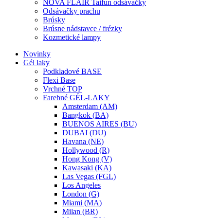
NOVA FLAIR Taifun odsávačky
Odsávačky prachu
Brúsky
Brúsne nádstavce / frézky
Kozmetické lampy
Novinky
Gél laky
Podkladové BASE
Flexi Base
Vrchné TOP
Farebné GÉL-LAKY
Amsterdam (AM)
Bangkok (BA)
BUENOS AIRES (BU)
DUBAI (DU)
Havana (NE)
Hollywood (R)
Hong Kong (V)
Kawasaki (KA)
Las Vegas (FGL)
Los Angeles
London (G)
Miami (MA)
Milan (BR)