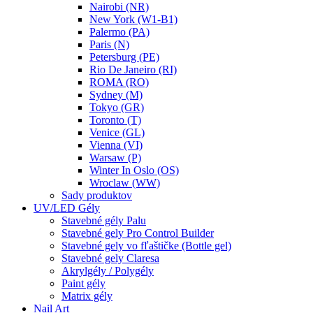
Nairobi (NR)
New York (W1-B1)
Palermo (PA)
Paris (N)
Petersburg (PE)
Rio De Janeiro (RI)
ROMA (RO)
Sydney (M)
Tokyo (GR)
Toronto (T)
Venice (GL)
Vienna (VI)
Warsaw (P)
Winter In Oslo (OS)
Wroclaw (WW)
Sady produktov
UV/LED Gély
Stavebné gély Palu
Stavebné gely Pro Control Builder
Stavebné gely vo fľaštičke (Bottle gel)
Stavebné gely Claresa
Akrylgély / Polygély
Paint gély
Matrix gély
Nail Art