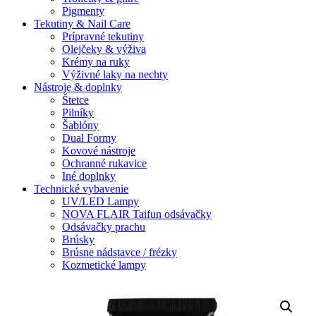
Pigmenty
Tekutiny & Nail Care
Prípravné tekutiny
Olejčeky & výživa
Krémy na ruky
Výživné laky na nechty
Nástroje & doplnky
Štetce
Pilníky
Šablóny
Dual Formy
Kovové nástroje
Ochranné rukavice
Iné doplnky
Technické vybavenie
UV/LED Lampy
NOVA FLAIR Taifun odsávačky
Odsávačky prachu
Brúsky
Brúsne nádstavce / frézky
Kozmetické lampy