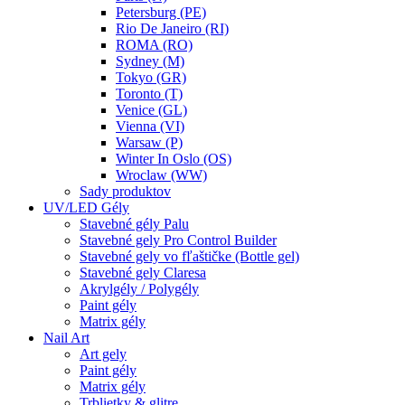
Petersburg (PE)
Rio De Janeiro (RI)
ROMA (RO)
Sydney (M)
Tokyo (GR)
Toronto (T)
Venice (GL)
Vienna (VI)
Warsaw (P)
Winter In Oslo (OS)
Wroclaw (WW)
Sady produktov
UV/LED Gély
Stavebné gély Palu
Stavebné gely Pro Control Builder
Stavebné gely vo fľaštičke (Bottle gel)
Stavebné gely Claresa
Akrylgély / Polygély
Paint gély
Matrix gély
Nail Art
Art gely
Paint gély
Matrix gély
Trblietky & glitre