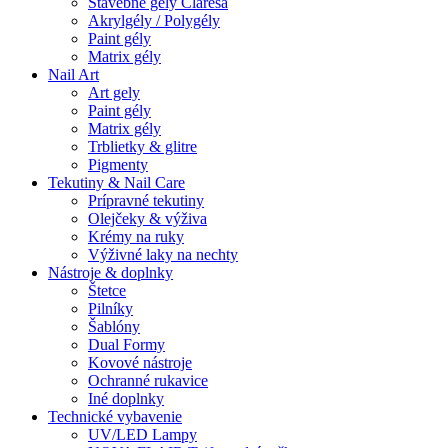
Stavebné gely Claresa
Akrylgély / Polygély
Paint gély
Matrix gély
Nail Art
Art gely
Paint gély
Matrix gély
Trblietky & glitre
Pigmenty
Tekutiny & Nail Care
Prípravné tekutiny
Olejčeky & výživa
Krémy na ruky
Výživné laky na nechty
Nástroje & doplnky
Štetce
Pilníky
Šablóny
Dual Formy
Kovové nástroje
Ochranné rukavice
Iné doplnky
Technické vybavenie
UV/LED Lampy