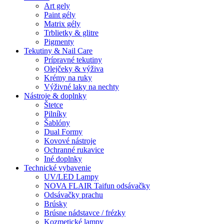
Art gely
Paint gély
Matrix gély
Trblietky & glitre
Pigmenty
Tekutiny & Nail Care
Prípravné tekutiny
Olejčeky & výživa
Krémy na ruky
Výživné laky na nechty
Nástroje & doplnky
Štetce
Pilníky
Šablóny
Dual Formy
Kovové nástroje
Ochranné rukavice
Iné doplnky
Technické vybavenie
UV/LED Lampy
NOVA FLAIR Taifun odsávačky
Odsávačky prachu
Brúsky
Brúsne nádstavce / frézky
Kozmetické lampy