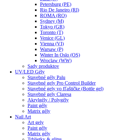
Petersburg (PE)
Rio De Janeiro (RI)
ROMA (RO)
Sydney (M)
Tokyo (GR)
Toronto (T)
Venice (GL)
Vienna (VI)
Warsaw (P)
Winter In Oslo (OS)
Wroclaw (WW)
Sady produktov
UV/LED Gély
Stavebné gély Palu
Stavebné gely Pro Control Builder
Stavebné gely vo fľaštičke (Bottle gel)
Stavebné gely Claresa
Akrylgély / Polygély
Paint gély
Matrix gély
Nail Art
Art gely
Paint gély
Matrix gély
Trblietky & glitre