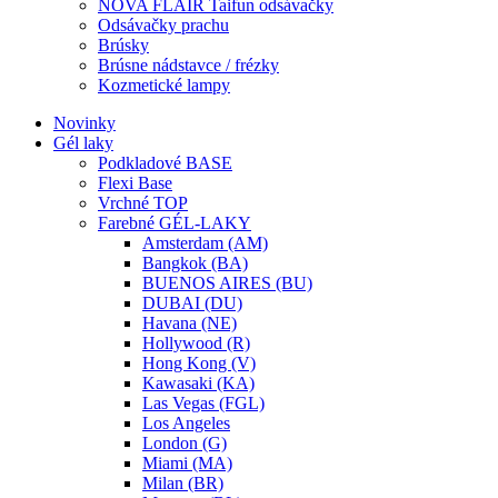
NOVA FLAIR Taifun odsávačky
Odsávačky prachu
Brúsky
Brúsne nádstavce / frézky
Kozmetické lampy
Novinky
Gél laky
Podkladové BASE
Flexi Base
Vrchné TOP
Farebné GÉL-LAKY
Amsterdam (AM)
Bangkok (BA)
BUENOS AIRES (BU)
DUBAI (DU)
Havana (NE)
Hollywood (R)
Hong Kong (V)
Kawasaki (KA)
Las Vegas (FGL)
Los Angeles
London (G)
Miami (MA)
Milan (BR)