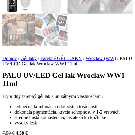
Domov
/
Gél laky
/
Farebné GÉL-LAKY
/
Wroclaw (WW)
/ PALU
UV/LED Gel lak Wroclaw WW1 11ml
PALU UV/LED Gel lak Wroclaw WW1
11ml
Hybridný farebný gél lak s unikátnymi vlastnosťami:
jedinečná kombinácia odolnosti a trvácnosti
dokonalá pigmentácia, krycia schopnosť v 1-2 vrstvách
stredne hustá konzistencia, nezateká ku kožtičke
vysoký lesk
Pôvodná
Aktuálna
7,50
€
4,50
€