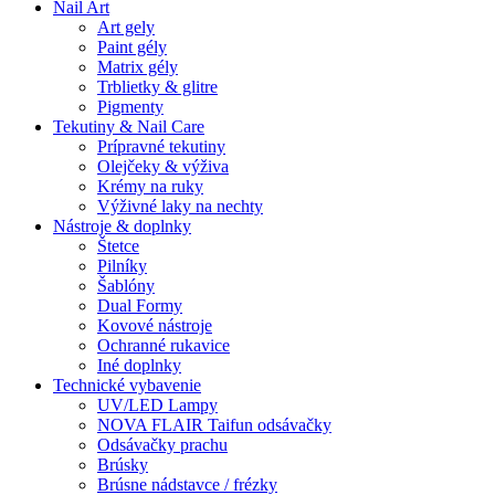
Nail Art
Art gely
Paint gély
Matrix gély
Trblietky & glitre
Pigmenty
Tekutiny & Nail Care
Prípravné tekutiny
Olejčeky & výživa
Krémy na ruky
Výživné laky na nechty
Nástroje & doplnky
Štetce
Pilníky
Šablóny
Dual Formy
Kovové nástroje
Ochranné rukavice
Iné doplnky
Technické vybavenie
UV/LED Lampy
NOVA FLAIR Taifun odsávačky
Odsávačky prachu
Brúsky
Brúsne nádstavce / frézky