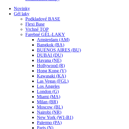
Novinky
Gél laky
Podkladové BASE
Flexi Base
Vrchné TOP
Farebné GÉL-LAKY
Amsterdam (AM)
Bangkok (BA)
BUENOS AIRES (BU)
DUBAI (DU)
Havana (NE)
Hollywood (R)
Hong Kong (V)
Kawasaki (KA)
Las Vegas (FGL)
Los Angeles
London (G)
Miami (MA)
Milan (BR)
Moscow (BL)
Nairobi (NR)
New York (W1-B1)
Palermo (PA)
Paris (N)