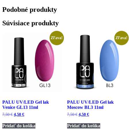
Podobné
produkty
Súvisiace produkty
Zľava!
Zľava!
PALU UV/LED Gel lak
PALU UV/LED Gel lak
Venice GL13 11ml
Moscow BL3 11ml
Pôvodná
Aktuálna
Pôvodná
Aktuálna
7,50
€
4,50
€
7,50
€
4,50
€
cena
cena
cena
cena
bola:
je:
bola:
je:
Pridať do košíka
Pridať do košíka
7,50 €.
4,50 €.
7,50 €.
4,50 €.