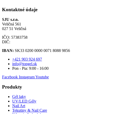
Kontaktné údaje
SJU s.r.o.
Veličná 561
027 51 Veličná
IČO: 57383758
DIČ:
IBAN:
SK33 0200 0000 0071 8088 9856
+421 903 924 697
info@topgel.sk
Pon - Pia: 9:00 - 16:00
Facebook
Instagram
Youtube
Produkty
Gél laky
UV/LED Gély
Nail Art
Tekutiny & Nail Care