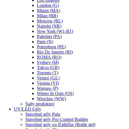
Los Angeles
London (G)
Miami (MA)
Milan (BR)
Moscow (BL)
Nairobi (NR)
New York (W1-B1)
Palermo (PA)
Paris (N)
Petersburg (PE)
Rio De Janeiro (RI)
ROMA (RO)
Sydney (M)
Tokyo (GR)
Toronto (T)
Venice (GL)
Vienna (VI)
Warsaw (P)
Winter In Oslo (OS)
Wroclaw (WW)
Sady produktov
UV/LED Gély
Stavebné gély Palu
Stavebné gely Pro Control Builder
Stavebné gely vo fľaštičke (Bottle gel)