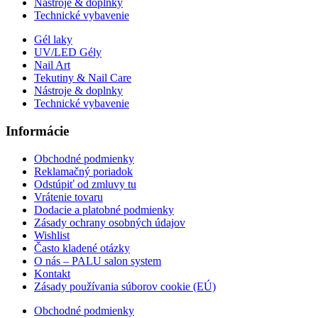
Nástroje & doplnky
Technické vybavenie
Gél laky
UV/LED Gély
Nail Art
Tekutiny & Nail Care
Nástroje & doplnky
Technické vybavenie
Informácie
Obchodné podmienky
Reklamačný poriadok
Odstúpiť od zmluvy tu
Vrátenie tovaru
Dodacie a platobné podmienky
Zásady ochrany osobných údajov
Wishlist
Často kladené otázky
O nás – PALU salon system
Kontakt
Zásady používania súborov cookie (EÚ)
Obchodné podmienky