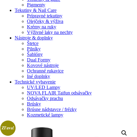
Pigmenty
Tekutiny & Nail Care
Prípravné tekutiny
Olejčeky & výživa
Krémy na ruky
Výživné laky na nechty
Nástroje & doplnky
Štetce
Pilníky
Šablóny
Dual Formy
Kovové nástroje
Ochranné rukavice
Iné doplnky
Technické vybavenie
UV/LED Lampy
NOVA FLAIR Taifun odsávačky
Odsávačky prachu
Brúsky
Brúsne nádstavce / frézky
Kozmetické lampy
Zľava!