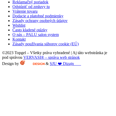
Reklamačný poriadok
Odstúpiť od zmluvy tu
Vrátenie tovaru
Dodacie a platobné podmienky
Zásady ochrany osobných údajov
Wishlist
Často kladené otázky
O nás – PALU salon system
Kontakt
Zásady používania súborov cookie (EÚ)
©2023 Topgel – Všetky práva vyhradené | Aj táto webstránka je
pod správou
VERVASI® – správa web stránok
Design by
&
SJU ❤️ Dizajn