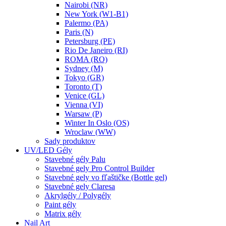
Nairobi (NR)
New York (W1-B1)
Palermo (PA)
Paris (N)
Petersburg (PE)
Rio De Janeiro (RI)
ROMA (RO)
Sydney (M)
Tokyo (GR)
Toronto (T)
Venice (GL)
Vienna (VI)
Warsaw (P)
Winter In Oslo (OS)
Wroclaw (WW)
Sady produktov
UV/LED Gély
Stavebné gély Palu
Stavebné gely Pro Control Builder
Stavebné gely vo fľaštičke (Bottle gel)
Stavebné gely Claresa
Akrylgély / Polygély
Paint gély
Matrix gély
Nail Art