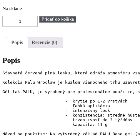
cena
cena
Na sklade
bola:
je:
7,50 €.
4,50 €.
množstvo
Pridať do košíka
PALU
UV/LED
Gel
lak
Popis
Recenzie (0)
Wroclaw
WW1
11ml
Popis
Šťavnatá červená plná lesku, ktorá odráža atmosféru via
Kolekcia Palu Wroclaw je kúzlom vianočného trhu uzavret
Gél lak PALU, je vyrobený pre profesionálne použitie, s
                         -  krytie po 1-2 vrstvách

                         -  ľahká aplikácia

                         -  intenzívny lesk

                         -  konzistencia: stredne hustá

                         -  trvanlivosť do 3 týždňov

                         -  kapacita: 11 g
