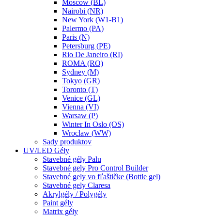
Moscow (BL)
Nairobi (NR)
New York (W1-B1)
Palermo (PA)
Paris (N)
Petersburg (PE)
Rio De Janeiro (RI)
ROMA (RO)
Sydney (M)
Tokyo (GR)
Toronto (T)
Venice (GL)
Vienna (VI)
Warsaw (P)
Winter In Oslo (OS)
Wroclaw (WW)
Sady produktov
UV/LED Gély
Stavebné gély Palu
Stavebné gely Pro Control Builder
Stavebné gely vo fľaštičke (Bottle gel)
Stavebné gely Claresa
Akrylgély / Polygély
Paint gély
Matrix gély