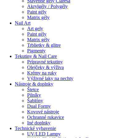
Stavebné gely Claresa
Akrylgély / Polygély
Paint gély
Matrix gély
Nail Art
Art gely
Paint gély
Matrix gély
Trblietky & glitre
Pigmenty
Tekutiny & Nail Care
Prípravné tekutiny
Olejčeky & výživa
Krémy na ruky
Výživné laky na nechty
Nástroje & doplnky
Štetce
Pilníky
Šablóny
Dual Formy
Kovové nástroje
Ochranné rukavice
Iné doplnky
Technické vybavenie
UV/LED Lampy