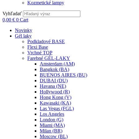
Kozmetické lampy
Vyhľadať
0,00
€
0
Cart
Novinky
Gél laky
Podkladové BASE
Flexi Base
Vrchné TOP
Farebné GÉL-LAKY
Amsterdam (AM)
Bangkok (BA)
BUENOS AIRES (BU)
DUBAI (DU)
Havana (NE)
Hollywood (R)
Hong Kong (V)
Kawasaki (KA)
Las Vegas (FGL)
Los Angeles
London (G)
Miami (MA)
Milan (BR)
Moscow (BL)