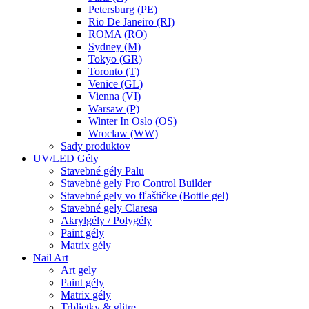
Petersburg (PE)
Rio De Janeiro (RI)
ROMA (RO)
Sydney (M)
Tokyo (GR)
Toronto (T)
Venice (GL)
Vienna (VI)
Warsaw (P)
Winter In Oslo (OS)
Wroclaw (WW)
Sady produktov
UV/LED Gély
Stavebné gély Palu
Stavebné gely Pro Control Builder
Stavebné gely vo fľaštičke (Bottle gel)
Stavebné gely Claresa
Akrylgély / Polygély
Paint gély
Matrix gély
Nail Art
Art gely
Paint gély
Matrix gély
Trblietky & glitre