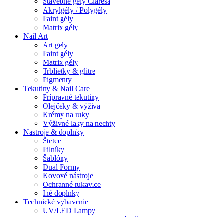
Stavebné gely Claresa
Akrylgély / Polygély
Paint gély
Matrix gély
Nail Art
Art gely
Paint gély
Matrix gély
Trblietky & glitre
Pigmenty
Tekutiny & Nail Care
Prípravné tekutiny
Olejčeky & výživa
Krémy na ruky
Výživné laky na nechty
Nástroje & doplnky
Štetce
Pilníky
Šablóny
Dual Formy
Kovové nástroje
Ochranné rukavice
Iné doplnky
Technické vybavenie
UV/LED Lampy