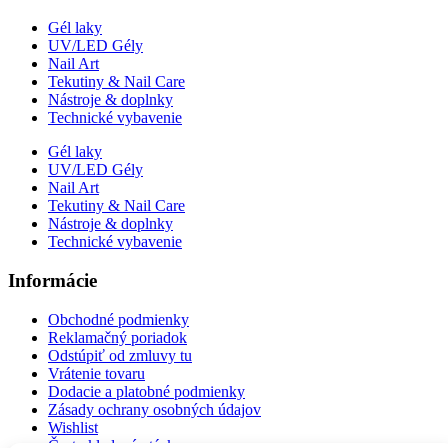
Gél laky
UV/LED Gély
Nail Art
Tekutiny & Nail Care
Nástroje & doplnky
Technické vybavenie
Gél laky
UV/LED Gély
Nail Art
Tekutiny & Nail Care
Nástroje & doplnky
Technické vybavenie
Informácie
Obchodné podmienky
Reklamačný poriadok
Odstúpiť od zmluvy tu
Vrátenie tovaru
Dodacie a platobné podmienky
Zásady ochrany osobných údajov
Wishlist
Často kladené otázky