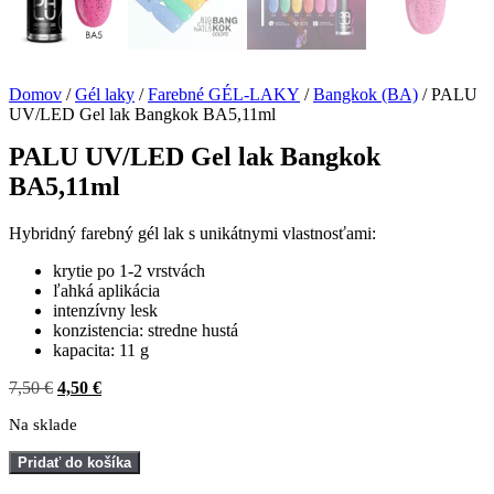
Domov
/
Gél laky
/
Farebné GÉL-LAKY
/
Bangkok (BA)
/ PALU
UV/LED Gel lak Bangkok BA5,11ml
PALU UV/LED Gel lak Bangkok
BA5,11ml
Hybridný farebný gél lak s unikátnymi vlastnosťami:
krytie po 1-2 vrstvách
ľahká aplikácia
intenzívny lesk
konzistencia: stredne hustá
kapacita: 11 g
Pôvodná
Aktuálna
7,50
€
4,50
€
cena
cena
Na sklade
bola:
je:
7,50 €.
4,50 €.
množstvo
Pridať do košíka
PALU