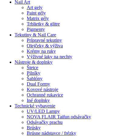
Nail Art
Art gely
Paint gély
Matrix gély
Trblietky & glitre
Pigmenty
Tekutiny & Nail Care
Prípravné tekutiny
Olejčeky & výživa
Krémy na ruky
Výživné laky na nechty
Nástroje & doplnky
Štetce
Pilníky
Šablóny
Dual Formy
Kovové nástroje
Ochranné rukavice
Iné doplnky
Technické vybavenie
UV/LED Lampy
NOVA FLAIR Taifun odsávačky
Odsávačky prachu
Brúsky
Brúsne nádstavce / frézky