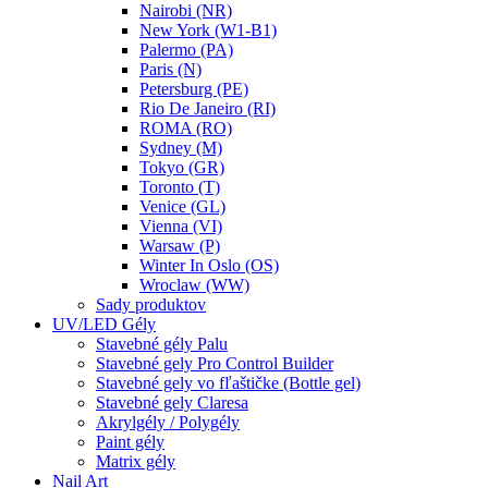
Nairobi (NR)
New York (W1-B1)
Palermo (PA)
Paris (N)
Petersburg (PE)
Rio De Janeiro (RI)
ROMA (RO)
Sydney (M)
Tokyo (GR)
Toronto (T)
Venice (GL)
Vienna (VI)
Warsaw (P)
Winter In Oslo (OS)
Wroclaw (WW)
Sady produktov
UV/LED Gély
Stavebné gély Palu
Stavebné gely Pro Control Builder
Stavebné gely vo fľaštičke (Bottle gel)
Stavebné gely Claresa
Akrylgély / Polygély
Paint gély
Matrix gély
Nail Art