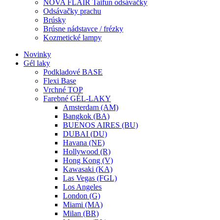
NOVA FLAIR Taifun odsávačky
Odsávačky prachu
Brúsky
Brúsne nádstavce / frézky
Kozmetické lampy
Novinky
Gél laky
Podkladové BASE
Flexi Base
Vrchné TOP
Farebné GÉL-LAKY
Amsterdam (AM)
Bangkok (BA)
BUENOS AIRES (BU)
DUBAI (DU)
Havana (NE)
Hollywood (R)
Hong Kong (V)
Kawasaki (KA)
Las Vegas (FGL)
Los Angeles
London (G)
Miami (MA)
Milan (BR)