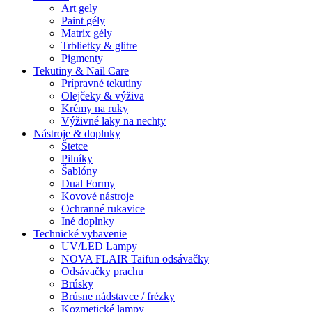
Art gely
Paint gély
Matrix gély
Trblietky & glitre
Pigmenty
Tekutiny & Nail Care
Prípravné tekutiny
Olejčeky & výživa
Krémy na ruky
Výživné laky na nechty
Nástroje & doplnky
Štetce
Pilníky
Šablóny
Dual Formy
Kovové nástroje
Ochranné rukavice
Iné doplnky
Technické vybavenie
UV/LED Lampy
NOVA FLAIR Taifun odsávačky
Odsávačky prachu
Brúsky
Brúsne nádstavce / frézky
Kozmetické lampy