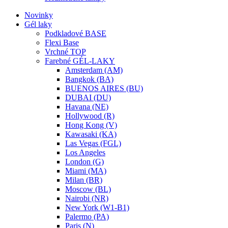
Novinky
Gél laky
Podkladové BASE
Flexi Base
Vrchné TOP
Farebné GÉL-LAKY
Amsterdam (AM)
Bangkok (BA)
BUENOS AIRES (BU)
DUBAI (DU)
Havana (NE)
Hollywood (R)
Hong Kong (V)
Kawasaki (KA)
Las Vegas (FGL)
Los Angeles
London (G)
Miami (MA)
Milan (BR)
Moscow (BL)
Nairobi (NR)
New York (W1-B1)
Palermo (PA)
Paris (N)