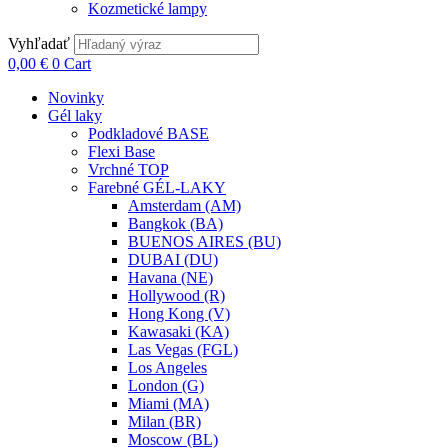
Kozmetické lampy
Vyhľadať
0,00
€
0
Cart
Novinky
Gél laky
Podkladové BASE
Flexi Base
Vrchné TOP
Farebné GÉL-LAKY
Amsterdam (AM)
Bangkok (BA)
BUENOS AIRES (BU)
DUBAI (DU)
Havana (NE)
Hollywood (R)
Hong Kong (V)
Kawasaki (KA)
Las Vegas (FGL)
Los Angeles
London (G)
Miami (MA)
Milan (BR)
Moscow (BL)