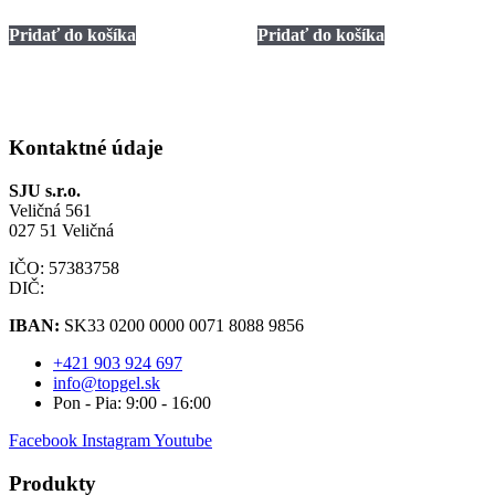
cena
cena
cena
cena
bola:
je:
bola:
je:
Pridať do košíka
Pridať do košíka
7,50 €.
4,50 €.
7,50 €.
4,50 €.
Kontaktné údaje
SJU s.r.o.
Veličná 561
027 51 Veličná
IČO: 57383758
DIČ:
IBAN:
SK33 0200 0000 0071 8088 9856
+421 903 924 697
info@topgel.sk
Pon - Pia: 9:00 - 16:00
Facebook
Instagram
Youtube
Produkty