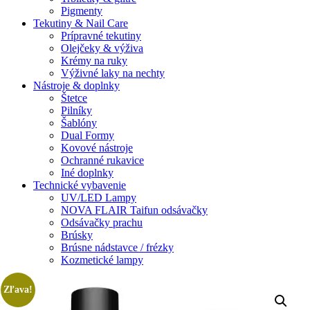
Pigmenty
Tekutiny & Nail Care
Prípravné tekutiny
Olejčeky & výživa
Krémy na ruky
Výživné laky na nechty
Nástroje & doplnky
Štetce
Pilníky
Šablóny
Dual Formy
Kovové nástroje
Ochranné rukavice
Iné doplnky
Technické vybavenie
UV/LED Lampy
NOVA FLAIR Taifun odsávačky
Odsávačky prachu
Brúsky
Brúsne nádstavce / frézky
Kozmetické lampy
Zľava!