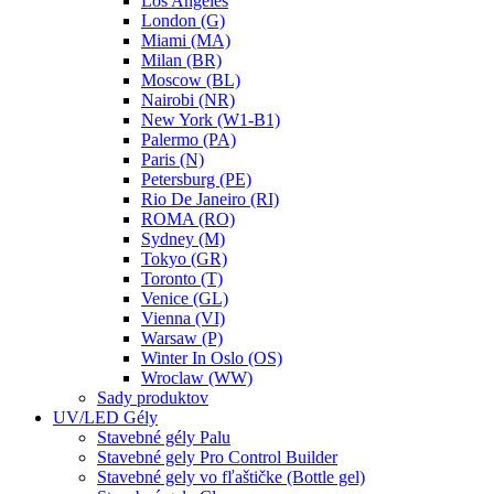
Los Angeles
London (G)
Miami (MA)
Milan (BR)
Moscow (BL)
Nairobi (NR)
New York (W1-B1)
Palermo (PA)
Paris (N)
Petersburg (PE)
Rio De Janeiro (RI)
ROMA (RO)
Sydney (M)
Tokyo (GR)
Toronto (T)
Venice (GL)
Vienna (VI)
Warsaw (P)
Winter In Oslo (OS)
Wroclaw (WW)
Sady produktov
UV/LED Gély
Stavebné gély Palu
Stavebné gely Pro Control Builder
Stavebné gely vo fľaštičke (Bottle gel)