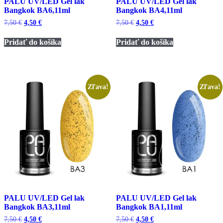
PALU UV/LED Gel lak
PALU UV/LED Gel lak
Bangkok BA6,11ml
Bangkok BA4,11ml
Pôvodná
Aktuálna
Pôvodná
Aktuálna
7,50
€
4,50
€
7,50
€
4,50
€
cena
cena
cena
cena
bola:
je:
bola:
je:
Pridať do košíka
Pridať do košíka
7,50 €.
4,50 €.
7,50 €.
4,50 €.
Zľava!
Zľava!
PALU UV/LED Gel lak
PALU UV/LED Gel lak
Bangkok BA3,11ml
Bangkok BA1,11ml
Pôvodná
Aktuálna
Pôvodná
Aktuálna
7,50
€
4,50
€
7,50
€
4,50
€