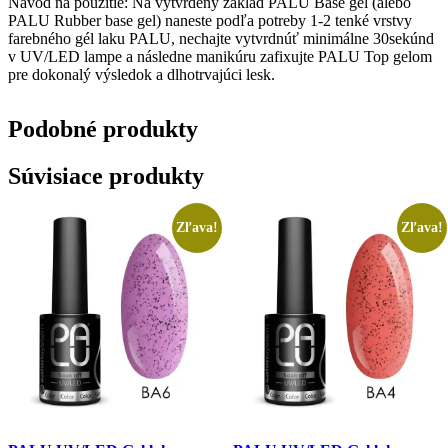
Návod na použitie: Na vytvrdený základ PALU Base gel (alebo
PALU Rubber base gel) naneste podľa potreby 1-2 tenké vrstvy
farebného gél laku PALU, nechajte vytvrdnúť minimálne 30sekúnd
v UV/LED lampe a následne manikúru zafixujte PALU Top gelom
pre dokonalý výsledok a dlhotrvajúci lesk.
Podobné
produkty
Súvisiace produkty
Zľava!
Zľava!