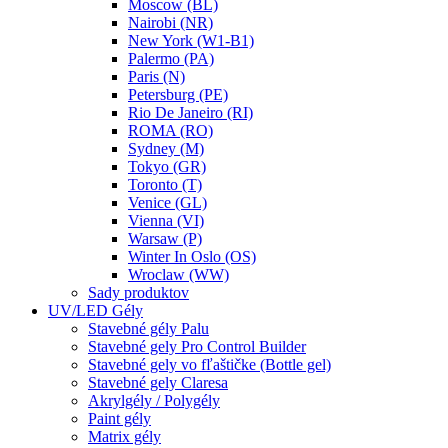
Moscow (BL)
Nairobi (NR)
New York (W1-B1)
Palermo (PA)
Paris (N)
Petersburg (PE)
Rio De Janeiro (RI)
ROMA (RO)
Sydney (M)
Tokyo (GR)
Toronto (T)
Venice (GL)
Vienna (VI)
Warsaw (P)
Winter In Oslo (OS)
Wroclaw (WW)
Sady produktov
UV/LED Gély
Stavebné gély Palu
Stavebné gely Pro Control Builder
Stavebné gely vo fľaštičke (Bottle gel)
Stavebné gely Claresa
Akrylgély / Polygély
Paint gély
Matrix gély