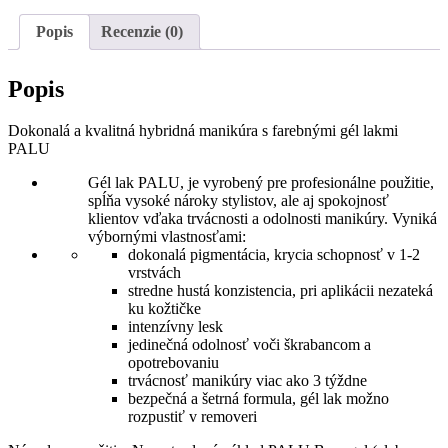
UV/LED
Gel
Popis
Recenzie (0)
lak
Bangkok
BA5,11ml
Popis
Dokonalá a kvalitná hybridná manikúra s farebnými gél lakmi
PALU
Gél lak PALU, je vyrobený pre profesionálne použitie,
spĺňa vysoké nároky stylistov, ale aj spokojnosť
klientov vďaka trvácnosti a odolnosti manikúry. Vyniká
výbornými vlastnosťami:
dokonalá pigmentácia, krycia schopnosť v 1-2
vrstvách
stredne hustá konzistencia, pri aplikácii nezateká
ku kožtičke
intenzívny lesk
jedinečná odolnosť voči škrabancom a
opotrebovaniu
trvácnosť manikúry viac ako 3 týždne
bezpečná a šetrná formula, gél lak možno
rozpustiť v removeri