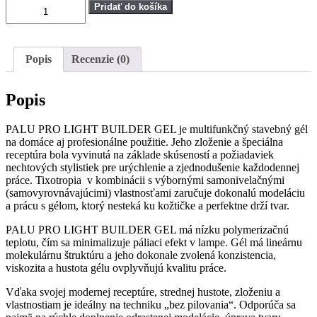
množstvo
Pridať do košíka
PALU
Pro
Light
Builder
Popis
Recenzie (0)
Pretty
Shine,
stavebný
Popis
gel,
12g
PALU PRO LIGHT BUILDER GEL je multifunkčný stavebný gél
na domáce aj profesionálne použitie. Jeho zloženie a špeciálna
receptúra bola vyvinutá na základe skúseností a požiadaviek
nechtových stylistiek pre urýchlenie a zjednodušenie každodennej
práce. Tixotropia v kombinácii s výbornými samonivelačnými
(samovyrovnávajúcimi) vlastnosťami zaručuje dokonalú modeláciu
a prácu s gélom, ktorý nesteká ku kožtičke a perfektne drží tvar.
PALU PRO LIGHT BUILDER GEL má nízku polymerizačnú
teplotu, čím sa minimalizuje páliaci efekt v lampe. Gél má lineárnu
molekulárnu štruktúru a jeho dokonale zvolená konzistencia,
viskozita a hustota gélu ovplyvňujú kvalitu práce.
Vďaka svojej modernej receptúre, strednej hustote, zloženiu a
vlastnostiam je ideálny na techniku „bez pilovania“. Odporúča sa