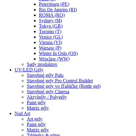
Petersburg (PE)
Rio De Janeiro (RI)
ROMA (RO)
Sydney (M)
Tokyo (GR)
Toronto (T)
Venice (GL)
Vienna (VI)
Warsaw (P)
Winter In Oslo (OS)
Wroclaw (WW)
Sady produktov
UV/LED Gély
Stavebné gély Palu
Stavebné gely Pro Control Builder
Stavebné gely vo fľaštičke (Bottle gel)
Stavebné gely Claresa
Akrylgély / Polygély
Paint gély
Matrix gély
Nail Art
Art gely
Paint gély
Matrix gély
Trblietky & glitre