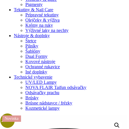
Pigmenty
Tekutiny & Nail Care
Prípravné tekutiny
Olejčeky & výživa
Krémy na ruky
Výživné laky na nechty
Nástroje & doplnky
Štetce
Pilníky
Šablóny
Dual Formy
Kovové nástroje
Ochranné rukavice
Iné doplnky
Technické vybavenie
UV/LED Lampy
NOVA FLAIR Taifun odsávačky
Odsávačky prachu
Brúsky
Brúsne nádstavce / frézky
Kozmetické lampy
Novinka
Zľava!