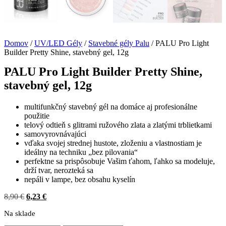
Domov
/
UV/LED Gély
/
Stavebné gély Palu
/ PALU Pro Light
Builder Pretty Shine, stavebný gel, 12g
PALU Pro Light Builder Pretty Shine,
stavebný gel, 12g
multifunkčný stavebný gél na domáce aj profesionálne
použitie
telový odtieň s glitrami ružového zlata a zlatými trblietkami
samovyrovnávajúci
vďaka svojej strednej hustote, zloženiu a vlastnostiam je
ideálny na techniku „bez pilovania“
perfektne sa prispôsobuje Vašim ťahom, ľahko sa modeluje,
drží tvar, nerozteká sa
nepáli v lampe, bez obsahu kyselín
Pôvodná
Aktuálna
8,90
€
6,23
€
cena
cena
Na sklade
bola:
je:
8,90 €.
6,23 €.