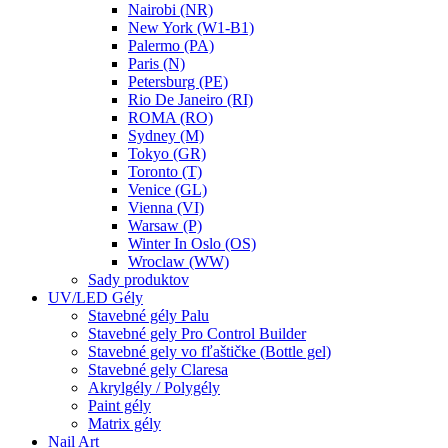
Nairobi (NR)
New York (W1-B1)
Palermo (PA)
Paris (N)
Petersburg (PE)
Rio De Janeiro (RI)
ROMA (RO)
Sydney (M)
Tokyo (GR)
Toronto (T)
Venice (GL)
Vienna (VI)
Warsaw (P)
Winter In Oslo (OS)
Wroclaw (WW)
Sady produktov
UV/LED Gély
Stavebné gély Palu
Stavebné gely Pro Control Builder
Stavebné gely vo fľaštičke (Bottle gel)
Stavebné gely Claresa
Akrylgély / Polygély
Paint gély
Matrix gély
Nail Art