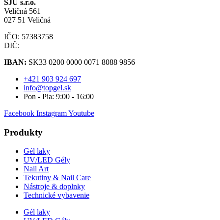
SJU s.r.o.
Veličná 561
027 51 Veličná
IČO: 57383758
DIČ:
IBAN:
SK33 0200 0000 0071 8088 9856
+421 903 924 697
info@topgel.sk
Pon - Pia: 9:00 - 16:00
Facebook
Instagram
Youtube
Produkty
Gél laky
UV/LED Gély
Nail Art
Tekutiny & Nail Care
Nástroje & doplnky
Technické vybavenie
Gél laky