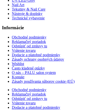
UV/LED Gély
Nail Art
Tekutiny & Nail Care
Nástroje & doplnky
Technické vybavenie
Informácie
Obchodné podmienky
Reklamačný poriadok
Odstúpiť od zmluvy tu
Vrátenie tovaru
Dodacie a platobné podmienky
Zásady ochrany osobných údajov
Wishlist
Často kladené otázky
O nás – PALU salon system
Kontakt
Zásady používania súborov cookie (EÚ)
Obchodné podmienky
Reklamačný poriadok
Odstúpiť od zmluvy tu
Vrátenie tovaru
Dodacie a platobné podmienky