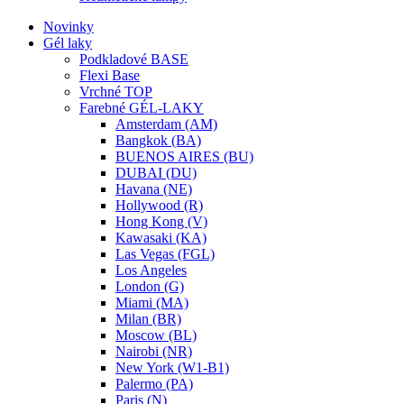
Novinky
Gél laky
Podkladové BASE
Flexi Base
Vrchné TOP
Farebné GÉL-LAKY
Amsterdam (AM)
Bangkok (BA)
BUENOS AIRES (BU)
DUBAI (DU)
Havana (NE)
Hollywood (R)
Hong Kong (V)
Kawasaki (KA)
Las Vegas (FGL)
Los Angeles
London (G)
Miami (MA)
Milan (BR)
Moscow (BL)
Nairobi (NR)
New York (W1-B1)
Palermo (PA)
Paris (N)