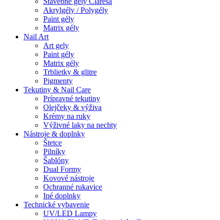
Stavebné gely Claresa
Akrylgély / Polygély
Paint gély
Matrix gély
Nail Art
Art gely
Paint gély
Matrix gély
Trblietky & glitre
Pigmenty
Tekutiny & Nail Care
Prípravné tekutiny
Olejčeky & výživa
Krémy na ruky
Výživné laky na nechty
Nástroje & doplnky
Štetce
Pilníky
Šablóny
Dual Formy
Kovové nástroje
Ochranné rukavice
Iné doplnky
Technické vybavenie
UV/LED Lampy