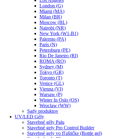
Los Angeles
London (G)
Miami (MA)
Milan (BR)
Moscow (BL)
Nairobi (NR)
New York (W1-B1)
Palermo (PA)
Paris (N)
Petersburg (PE)
Rio De Janeiro (RI)
ROMA (RO)
Sydney (M)
Tokyo (GR)
Toronto (T)
Venice (GL)
Vienna (VI)
Warsaw (P)
Winter In Oslo (OS)
Wroclaw (WW)
Sady produktov
UV/LED Gély
Stavebné gély Palu
Stavebné gely Pro Control Builder
Stavebné gely vo fľaštičke (Bottle gel)