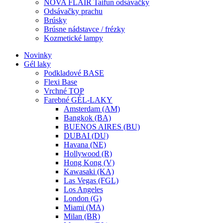
NOVA FLAIR Taifun odsávačky
Odsávačky prachu
Brúsky
Brúsne nádstavce / frézky
Kozmetické lampy
Novinky
Gél laky
Podkladové BASE
Flexi Base
Vrchné TOP
Farebné GÉL-LAKY
Amsterdam (AM)
Bangkok (BA)
BUENOS AIRES (BU)
DUBAI (DU)
Havana (NE)
Hollywood (R)
Hong Kong (V)
Kawasaki (KA)
Las Vegas (FGL)
Los Angeles
London (G)
Miami (MA)
Milan (BR)