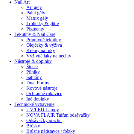
Nail Art
Art gely
Paint gély
Matrix gély
Trblietky & glitre
Pigmenty
Tekutiny & Nail Care
Prípravné tekutiny
Olejčeky & výživa
Krémy na ruky
Výživné laky na nechty
Nástroje & doplnky
Štetce
Pilníky
Šablóny
Dual Formy
Kovové nástroje
Ochranné rukavice
Iné doplnky
Technické vybavenie
UV/LED Lampy
NOVA FLAIR Taifun odsávačky
Odsávačky prachu
Brúsky
Brúsne nádstavce / frézky