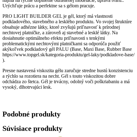
najmä na rýchle doplnenie odrastenej modelácie, úprava tvaru..
Urýchľuje prácu a perfektne sa s gélom pracuje.
PRO LIGHT BUILDER GEL je gél, ktorý má vlastnosti
podkladového, stavebného a lesklého produktu. Vo svojej štruktúre
obsahuje adhézne látky, ktoré zvyšujú priľnavosť k prírodnej
nechtovej platničke, a zároveň aj stavebné a lesklé látky. Na
dosiahnutie optimálneho efektu priľnavosti s tenkými
problematickými nechtovými platničkami sa odporúča použiť
akýkoľvek podkladový gél PALU (Base, Maxi Base, Rubber Base
https://www.topgel.sk/kategoria-produktu/gel-laky/podkladove-base/
).
Presne nastavená viskozita gélu zaručuje stredne hustú konzistenciu
a rýchlo sa rozotiera na necht. Gél s touto viskozitou dobre
odchádza zo štetca. Gél je trvácny, odolný voči poškriabaniu a má
vysoký, dlhotrvajúci lesk.
Podobné
produkty
Súvisiace produkty