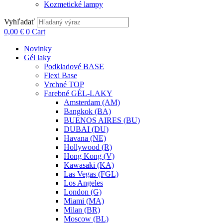
Kozmetické lampy
Vyhľadať
0,00
€
0
Cart
Novinky
Gél laky
Podkladové BASE
Flexi Base
Vrchné TOP
Farebné GÉL-LAKY
Amsterdam (AM)
Bangkok (BA)
BUENOS AIRES (BU)
DUBAI (DU)
Havana (NE)
Hollywood (R)
Hong Kong (V)
Kawasaki (KA)
Las Vegas (FGL)
Los Angeles
London (G)
Miami (MA)
Milan (BR)
Moscow (BL)