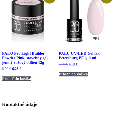
PALU Pro Light Builder
PALU UV/LED Gel lak
Powder Pink, stavebný gel,
Petersburg PE1, 11ml
jemný ružový odtieň 12g
Pôvodná
Aktuálna
7,50
€
4,50
€
cena
cena
Pôvodná
Aktuálna
8,90
€
6,23
€
bola:
je:
cena
cena
Pridať do košíka
7,50 €.
4,50 €.
bola:
je:
Pridať do košíka
8,90 €.
6,23 €.
Kontaktné údaje