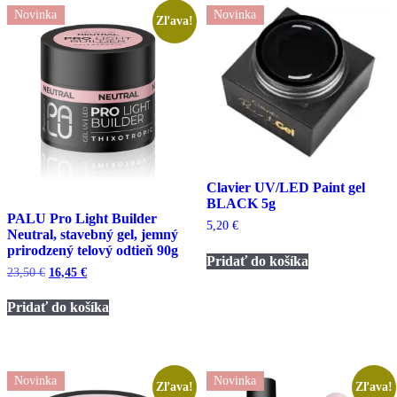
Novinka
Novinka
Zľava!
Clavier UV/LED Paint gel
BLACK 5g
PALU Pro Light Builder
5,20
€
Neutral, stavebný gel, jemný
prirodzený telový odtieň 90g
Pridať do košíka
Pôvodná
Aktuálna
23,50
€
16,45
€
cena
cena
bola:
je:
Pridať do košíka
23,50 €.
16,45 €.
Novinka
Novinka
Zľava!
Zľava!