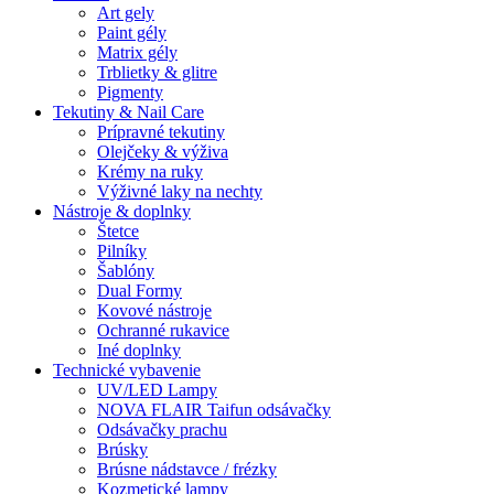
Art gely
Paint gély
Matrix gély
Trblietky & glitre
Pigmenty
Tekutiny & Nail Care
Prípravné tekutiny
Olejčeky & výživa
Krémy na ruky
Výživné laky na nechty
Nástroje & doplnky
Štetce
Pilníky
Šablóny
Dual Formy
Kovové nástroje
Ochranné rukavice
Iné doplnky
Technické vybavenie
UV/LED Lampy
NOVA FLAIR Taifun odsávačky
Odsávačky prachu
Brúsky
Brúsne nádstavce / frézky
Kozmetické lampy