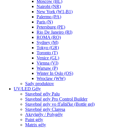
Moscow (BL)
Nairobi (NR)
New York (W1-B1)
Palermo (PA)
Paris (N)
Petersburg (PE)
Rio De Janeiro (RI)
ROMA (RO)
Sydney (M)
Tokyo (GR)
Toronto (T)
Venice (GL)
Vienna (VI)
Warsaw (P)
Winter In Oslo (OS)
Wroclaw (WW)
Sady produktov
UV/LED Gély
Stavebné gély Palu
Stavebné gely Pro Control Builder
Stavebné gely vo fľaštičke (Bottle gel)
Stavebné gely Claresa
Akrylgély / Polygély
Paint gély
Matrix gély