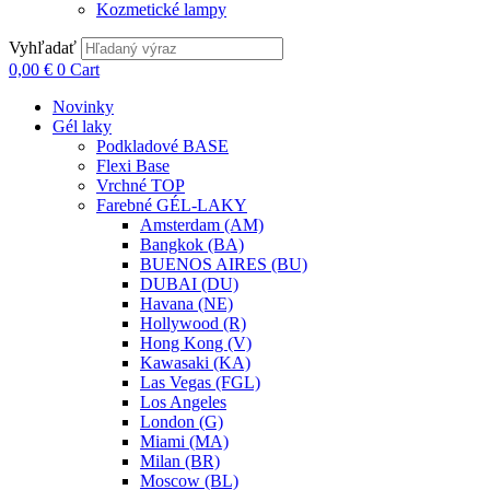
Kozmetické lampy
Vyhľadať
0,00
€
0
Cart
Novinky
Gél laky
Podkladové BASE
Flexi Base
Vrchné TOP
Farebné GÉL-LAKY
Amsterdam (AM)
Bangkok (BA)
BUENOS AIRES (BU)
DUBAI (DU)
Havana (NE)
Hollywood (R)
Hong Kong (V)
Kawasaki (KA)
Las Vegas (FGL)
Los Angeles
London (G)
Miami (MA)
Milan (BR)
Moscow (BL)