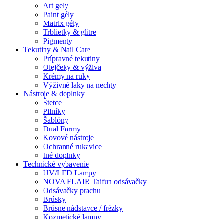
Art gely
Paint gély
Matrix gély
Trblietky & glitre
Pigmenty
Tekutiny & Nail Care
Prípravné tekutiny
Olejčeky & výživa
Krémy na ruky
Výživné laky na nechty
Nástroje & doplnky
Štetce
Pilníky
Šablóny
Dual Formy
Kovové nástroje
Ochranné rukavice
Iné doplnky
Technické vybavenie
UV/LED Lampy
NOVA FLAIR Taifun odsávačky
Odsávačky prachu
Brúsky
Brúsne nádstavce / frézky
Kozmetické lampy