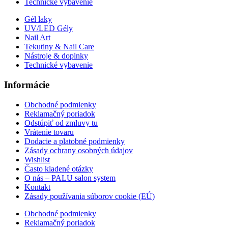
Technické vybavenie
Gél laky
UV/LED Gély
Nail Art
Tekutiny & Nail Care
Nástroje & doplnky
Technické vybavenie
Informácie
Obchodné podmienky
Reklamačný poriadok
Odstúpiť od zmluvy tu
Vrátenie tovaru
Dodacie a platobné podmienky
Zásady ochrany osobných údajov
Wishlist
Často kladené otázky
O nás – PALU salon system
Kontakt
Zásady používania súborov cookie (EÚ)
Obchodné podmienky
Reklamačný poriadok