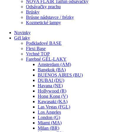
NOVA FLAIR Taifun odsávačky
Odsávačky prachu
Brúsky
Brúsne nádstavce / frézky
Kozmetické lampy
Novinky
Gél laky
Podkladové BASE
Flexi Base
Vrchné TOP
Farebné GÉL-LAKY
Amsterdam (AM)
Bangkok (BA)
BUENOS AIRES (BU)
DUBAI (DU)
Havana (NE)
Hollywood (R)
Hong Kong (V)
Kawasaki (KA)
Las Vegas (FGL)
Los Angeles
London (G)
Miami (MA)
Milan (BR)