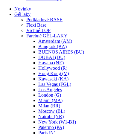
Novinky
Gél laky
Podkladové BASE
Flexi Base
Vrchné TOP
Farebné GÉL-LAKY
Amsterdam (AM)
Bangkok (BA)
BUENOS AIRES (BU)
DUBAI (DU)
Havana (NE)
Hollywood (R)
Hong Kong (V)
Kawasaki (KA)
Las Vegas (FGL)
Los Angeles
London (G)
Miami (MA)
Milan (BR)
Moscow (BL)
Nairobi (NR)
New York (W1-B1)
Palermo (PA)
Paris (N)