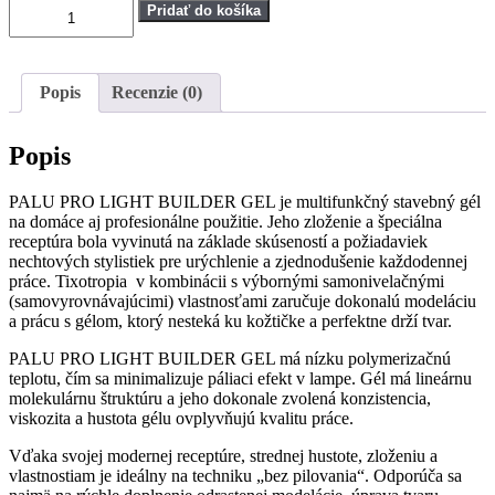
množstvo
Pridať do košíka
PALU
Pro
Light
Builder
Popis
Recenzie (0)
Gold
Beige
Cover,
Popis
stavebný
gel,
PALU PRO LIGHT BUILDER GEL je multifunkčný stavebný gél
45g
na domáce aj profesionálne použitie. Jeho zloženie a špeciálna
receptúra bola vyvinutá na základe skúseností a požiadaviek
nechtových stylistiek pre urýchlenie a zjednodušenie každodennej
práce. Tixotropia v kombinácii s výbornými samonivelačnými
(samovyrovnávajúcimi) vlastnosťami zaručuje dokonalú modeláciu
a prácu s gélom, ktorý nesteká ku kožtičke a perfektne drží tvar.
PALU PRO LIGHT BUILDER GEL má nízku polymerizačnú
teplotu, čím sa minimalizuje páliaci efekt v lampe. Gél má lineárnu
molekulárnu štruktúru a jeho dokonale zvolená konzistencia,
viskozita a hustota gélu ovplyvňujú kvalitu práce.
Vďaka svojej modernej receptúre, strednej hustote, zloženiu a
vlastnostiam je ideálny na techniku „bez pilovania“. Odporúča sa