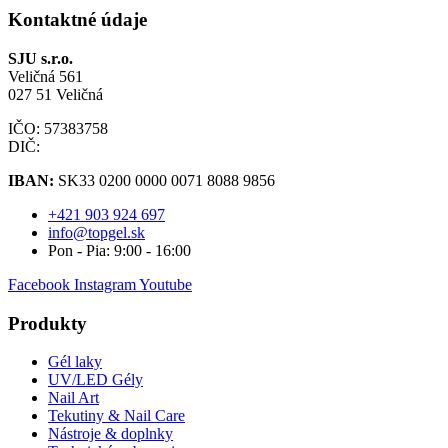
Kontaktné údaje
SJU s.r.o.
Veličná 561
027 51 Veličná
IČO: 57383758
DIČ:
IBAN:
SK33 0200 0000 0071 8088 9856
+421 903 924 697
info@topgel.sk
Pon - Pia: 9:00 - 16:00
Facebook
Instagram
Youtube
Produkty
Gél laky
UV/LED Gély
Nail Art
Tekutiny & Nail Care
Nástroje & doplnky