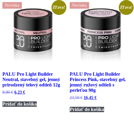
Novinka
Novinka
Zľava!
Zľava!
PALU Pro Light Builder
PALU Pro Light Builder
Neutral, stavebný gel, jemný
Princess Pink, stavebný gel,
prirodzený telový odtieň 12g
jemný ružový odtieň s
perleťou 90g
Pôvodná
Aktuálna
8,90
€
6,23
€
cena
cena
Pôvodná
Aktuálna
23,50
€
16,45
€
bola:
je:
cena
cena
Pridať do košíka
8,90 €.
6,23 €.
bola:
je:
Pridať do košíka
23,50 €.
16,45 €.