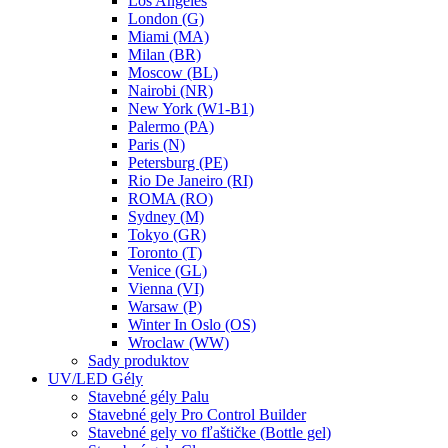
Los Angeles
London (G)
Miami (MA)
Milan (BR)
Moscow (BL)
Nairobi (NR)
New York (W1-B1)
Palermo (PA)
Paris (N)
Petersburg (PE)
Rio De Janeiro (RI)
ROMA (RO)
Sydney (M)
Tokyo (GR)
Toronto (T)
Venice (GL)
Vienna (VI)
Warsaw (P)
Winter In Oslo (OS)
Wroclaw (WW)
Sady produktov
UV/LED Gély
Stavebné gély Palu
Stavebné gely Pro Control Builder
Stavebné gely vo fľaštičke (Bottle gel)