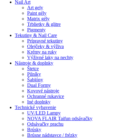
Nail Art
Art gely
Paint gély
Matrix gély
Trblietky & glitre
Pigmenty
Tekutiny & Nail Care
Prípravné tekutiny
Olejčeky & výživa
Krémy na ruky
Výživné laky na nechty
Nástroje & doplnky
Štetce
Pilníky
Šablóny
Dual Formy
Kovové nástroje
Ochranné rukavice
Iné doplnky
Technické vybavenie
UV/LED Lampy
NOVA FLAIR Taifun odsávačky
Odsávačky prachu
Brúsky
Brúsne nádstavce / frézky