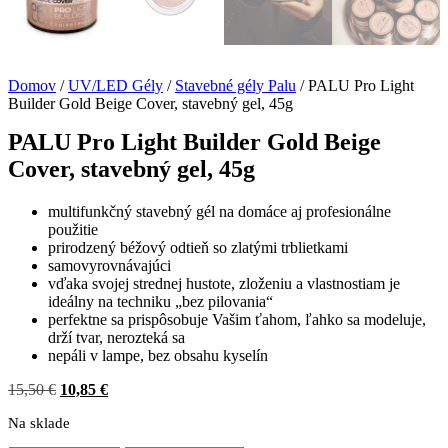
Domov
/
UV/LED Gély
/
Stavebné gély Palu
/ PALU Pro Light
Builder Gold Beige Cover, stavebný gel, 45g
PALU Pro Light Builder Gold Beige
Cover, stavebný gel, 45g
multifunkčný stavebný gél na domáce aj profesionálne
použitie
prirodzený béžový odtieň so zlatými trblietkami
samovyrovnávajúci
vďaka svojej strednej hustote, zloženiu a vlastnostiam je
ideálny na techniku „bez pilovania“
perfektne sa prispôsobuje Vašim ťahom, ľahko sa modeluje,
drží tvar, nerozteká sa
nepáli v lampe, bez obsahu kyselín
Pôvodná
Aktuálna
15,50
€
10,85
€
cena
cena
Na sklade
bola:
je:
15,50 €.
10,85 €.