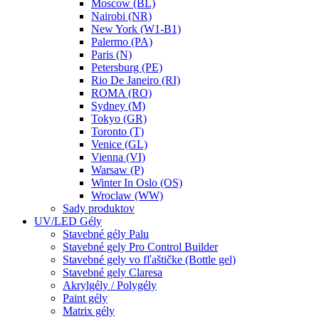
Moscow (BL)
Nairobi (NR)
New York (W1-B1)
Palermo (PA)
Paris (N)
Petersburg (PE)
Rio De Janeiro (RI)
ROMA (RO)
Sydney (M)
Tokyo (GR)
Toronto (T)
Venice (GL)
Vienna (VI)
Warsaw (P)
Winter In Oslo (OS)
Wroclaw (WW)
Sady produktov
UV/LED Gély
Stavebné gély Palu
Stavebné gely Pro Control Builder
Stavebné gely vo fľaštičke (Bottle gel)
Stavebné gely Claresa
Akrylgély / Polygély
Paint gély
Matrix gély