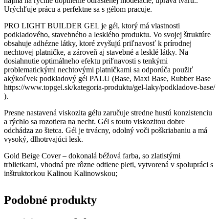
najmä na rýchle doplnenie odrastenej modelácie, úprava tvaru..
Urýchľuje prácu a perfektne sa s gélom pracuje.
PRO LIGHT BUILDER GEL je gél, ktorý má vlastnosti
podkladového, stavebného a lesklého produktu. Vo svojej štruktúre
obsahuje adhézne látky, ktoré zvyšujú priľnavosť k prírodnej
nechtovej platničke, a zároveň aj stavebné a lesklé látky. Na
dosiahnutie optimálneho efektu priľnavosti s tenkými
problematickými nechtovými platničkami sa odporúča použiť
akýkoľvek podkladový gél PALU (Base, Maxi Base, Rubber Base
https://www.topgel.sk/kategoria-produktu/gel-laky/podkladove-base/
).
Presne nastavená viskozita gélu zaručuje stredne hustú konzistenciu
a rýchlo sa rozotiera na necht. Gél s touto viskozitou dobre
odchádza zo štetca. Gél je trvácny, odolný voči poškriabaniu a má
vysoký, dlhotrvajúci lesk.
Gold Beige Cover – dokonalá béžová farba, so zlatistými
trblietkami, vhodná pre rôzne odtiene pleti, vytvorená v spolupráci s
inštruktorkou Kalinou Kalinowskou;
Podobné
produkty