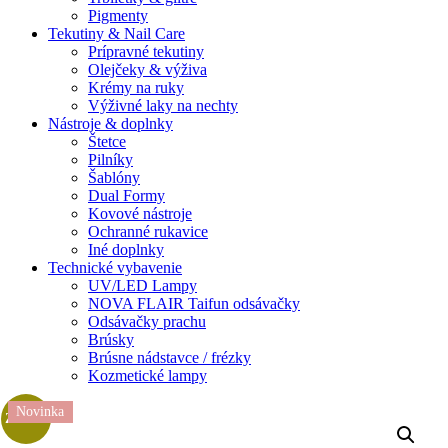
Pigmenty
Tekutiny & Nail Care
Prípravné tekutiny
Olejčeky & výživa
Krémy na ruky
Výživné laky na nechty
Nástroje & doplnky
Štetce
Pilníky
Šablóny
Dual Formy
Kovové nástroje
Ochranné rukavice
Iné doplnky
Technické vybavenie
UV/LED Lampy
NOVA FLAIR Taifun odsávačky
Odsávačky prachu
Brúsky
Brúsne nádstavce / frézky
Kozmetické lampy
Novinka
Zľava!