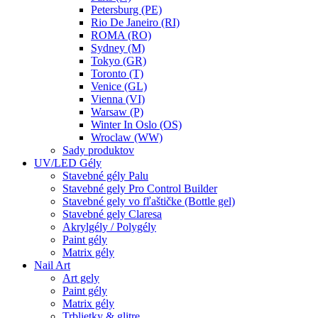
Petersburg (PE)
Rio De Janeiro (RI)
ROMA (RO)
Sydney (M)
Tokyo (GR)
Toronto (T)
Venice (GL)
Vienna (VI)
Warsaw (P)
Winter In Oslo (OS)
Wroclaw (WW)
Sady produktov
UV/LED Gély
Stavebné gély Palu
Stavebné gely Pro Control Builder
Stavebné gely vo fľaštičke (Bottle gel)
Stavebné gely Claresa
Akrylgély / Polygély
Paint gély
Matrix gély
Nail Art
Art gely
Paint gély
Matrix gély
Trblietky & glitre