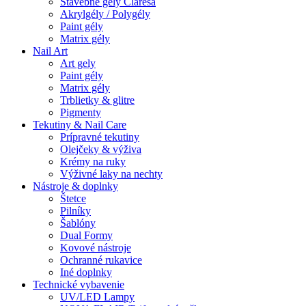
Stavebné gely Claresa
Akrylgély / Polygély
Paint gély
Matrix gély
Nail Art
Art gely
Paint gély
Matrix gély
Trblietky & glitre
Pigmenty
Tekutiny & Nail Care
Prípravné tekutiny
Olejčeky & výživa
Krémy na ruky
Výživné laky na nechty
Nástroje & doplnky
Štetce
Pilníky
Šablóny
Dual Formy
Kovové nástroje
Ochranné rukavice
Iné doplnky
Technické vybavenie
UV/LED Lampy