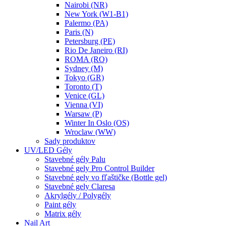
Nairobi (NR)
New York (W1-B1)
Palermo (PA)
Paris (N)
Petersburg (PE)
Rio De Janeiro (RI)
ROMA (RO)
Sydney (M)
Tokyo (GR)
Toronto (T)
Venice (GL)
Vienna (VI)
Warsaw (P)
Winter In Oslo (OS)
Wroclaw (WW)
Sady produktov
UV/LED Gély
Stavebné gély Palu
Stavebné gely Pro Control Builder
Stavebné gely vo fľaštičke (Bottle gel)
Stavebné gely Claresa
Akrylgély / Polygély
Paint gély
Matrix gély
Nail Art