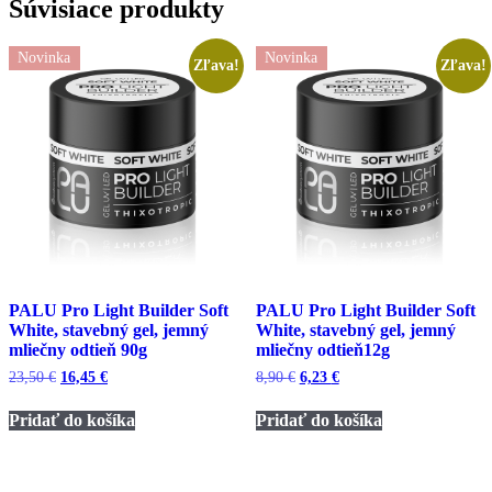
Súvisiace produkty
Novinka
Novinka
Zľava!
Zľava!
PALU Pro Light Builder Soft
PALU Pro Light Builder Soft
White, stavebný gel, jemný
White, stavebný gel, jemný
mliečny odtieň 90g
mliečny odtieň12g
Pôvodná
Aktuálna
Pôvodná
Aktuálna
23,50
€
16,45
€
8,90
€
6,23
€
cena
cena
cena
cena
bola:
je:
bola:
je:
Pridať do košíka
Pridať do košíka
23,50 €.
16,45 €.
8,90 €.
6,23 €.