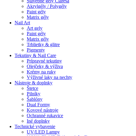
Stavebné gely Claresa
Akrylgély / Polygély
Paint gély
Matrix gély
Nail Art
Art gely
Paint gély
Matrix gély
Trblietky & glitre
Pigmenty
Tekutiny & Nail Care
Prípravné tekutiny
Olejčeky & výživa
Krémy na ruky
Výživné laky na nechty
Nástroje & doplnky
Štetce
Pilníky
Šablóny
Dual Formy
Kovové nástroje
Ochranné rukavice
Iné doplnky
Technické vybavenie
UV/LED Lampy