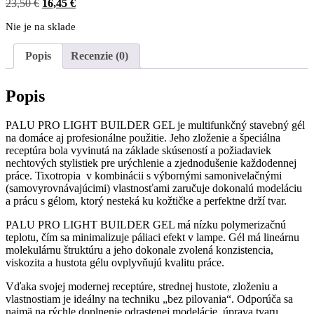
Pôvodná
Aktuálna
23,50
€
16,45
€
cena
cena
Nie je na sklade
bola:
je:
23,50 €.
16,45 €.
Popis
Recenzie (0)
Popis
PALU PRO LIGHT BUILDER GEL je multifunkčný stavebný gél
na domáce aj profesionálne použitie. Jeho zloženie a špeciálna
receptúra bola vyvinutá na základe skúseností a požiadaviek
nechtových stylistiek pre urýchlenie a zjednodušenie každodennej
práce. Tixotropia v kombinácii s výbornými samonivelačnými
(samovyrovnávajúcimi) vlastnosťami zaručuje dokonalú modeláciu
a prácu s gélom, ktorý nesteká ku kožtičke a perfektne drží tvar.
PALU PRO LIGHT BUILDER GEL má nízku polymerizačnú
teplotu, čím sa minimalizuje páliaci efekt v lampe. Gél má lineárnu
molekulárnu štruktúru a jeho dokonale zvolená konzistencia,
viskozita a hustota gélu ovplyvňujú kvalitu práce.
Vďaka svojej modernej receptúre, strednej hustote, zloženiu a
vlastnostiam je ideálny na techniku „bez pilovania“. Odporúča sa
najmä na rýchle doplnenie odrastenej modelácie, úprava tvaru..