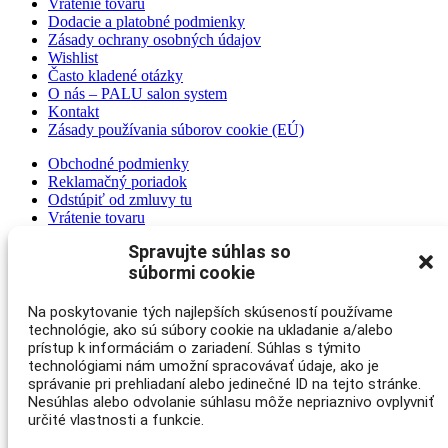
Vrátenie tovaru
Dodacie a platobné podmienky
Zásady ochrany osobných údajov
Wishlist
Často kladené otázky
O nás – PALU salon system
Kontakt
Zásady používania súborov cookie (EÚ)
Obchodné podmienky
Reklamačný poriadok
Odstúpiť od zmluvy tu
Vrátenie tovaru
Dodacie a platobné podmienky
Spravujte súhlas so
Zásady ochrany osobných údajov
súbormi cookie
Wishlist
Často kladené otázky
O nás – PALU salon system
Na poskytovanie tých najlepších skúseností používame
Kontakt
technológie, ako sú súbory cookie na ukladanie a/alebo
Zásady používania súborov cookie (EÚ)
prístup k informáciám o zariadení. Súhlas s týmito
technológiami nám umožní spracovávať údaje, ako je
©2023 Topgel – Všetky práva vyhradené | Aj táto webstránka je
správanie pri prehliadaní alebo jedinečné ID na tejto stránke.
pod správou
VERVASI® – správa web stránok
Nesúhlas alebo odvolanie súhlasu môže nepriaznivo ovplyvniť
Design by
&
SJU ❤️ Dizajn
určité vlastnosti a funkcie.
Scroll