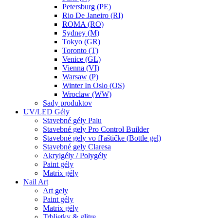
Petersburg (PE)
Rio De Janeiro (RI)
ROMA (RO)
Sydney (M)
Tokyo (GR)
Toronto (T)
Venice (GL)
Vienna (VI)
Warsaw (P)
Winter In Oslo (OS)
Wroclaw (WW)
Sady produktov
UV/LED Gély
Stavebné gély Palu
Stavebné gely Pro Control Builder
Stavebné gely vo fľaštičke (Bottle gel)
Stavebné gely Claresa
Akrylgély / Polygély
Paint gély
Matrix gély
Nail Art
Art gely
Paint gély
Matrix gély
Trblietky & glitre