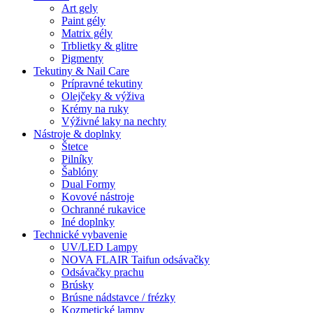
Art gely
Paint gély
Matrix gély
Trblietky & glitre
Pigmenty
Tekutiny & Nail Care
Prípravné tekutiny
Olejčeky & výživa
Krémy na ruky
Výživné laky na nechty
Nástroje & doplnky
Štetce
Pilníky
Šablóny
Dual Formy
Kovové nástroje
Ochranné rukavice
Iné doplnky
Technické vybavenie
UV/LED Lampy
NOVA FLAIR Taifun odsávačky
Odsávačky prachu
Brúsky
Brúsne nádstavce / frézky
Kozmetické lampy