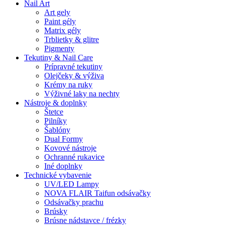
Nail Art
Art gely
Paint gély
Matrix gély
Trblietky & glitre
Pigmenty
Tekutiny & Nail Care
Prípravné tekutiny
Olejčeky & výživa
Krémy na ruky
Výživné laky na nechty
Nástroje & doplnky
Štetce
Pilníky
Šablóny
Dual Formy
Kovové nástroje
Ochranné rukavice
Iné doplnky
Technické vybavenie
UV/LED Lampy
NOVA FLAIR Taifun odsávačky
Odsávačky prachu
Brúsky
Brúsne nádstavce / frézky