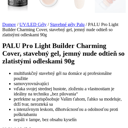
Domov
/
UV/LED Gély
/
Stavebné gély Palu
/ PALU Pro Light
Builder Charming Cover, stavebný gel, jemný nude odtieň so
zlatistými odleskami 90g
PALU Pro Light Builder Charming
Cover, stavebný gel, jemný nude odtieň so
zlatistými odleskami 90g
multifunkčný stavebný gél na domáce aj profesionálne
použitie
samovyrovnávajúci
vďaka svojej strednej hustote, zloženiu a vlastnostiam je
ideálny na techniku „bez pilovania“
perfektne sa prispôsobuje Vašim ťahom, ľahko sa modeluje,
drží tvar, nerozteká sa
s intenzívnym leskom, dlhotvácnosťou a odolnosťou proti
poškriabaniu
nepáli v lampe, bez obsahu kyselín