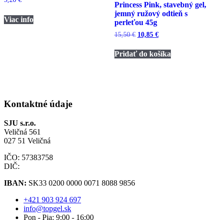
Princess Pink, stavebný gel,
jemný ružový odtieň s
Viac info
perleťou 45g
Pôvodná
Aktuálna
15,50
€
10,85
€
cena
cena
bola:
je:
Pridať do košíka
15,50 €.
10,85 €.
Kontaktné údaje
SJU s.r.o.
Veličná 561
027 51 Veličná
IČO: 57383758
DIČ:
IBAN:
SK33 0200 0000 0071 8088 9856
+421 903 924 697
info@topgel.sk
Pon - Pia: 9:00 - 16:00