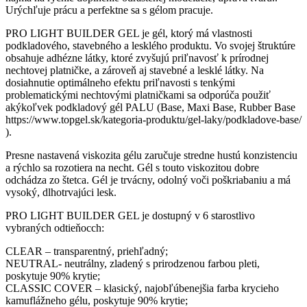
Urýchľuje prácu a perfektne sa s gélom pracuje.
PRO LIGHT BUILDER GEL je gél, ktorý má vlastnosti
podkladového, stavebného a lesklého produktu. Vo svojej štruktúre
obsahuje adhézne látky, ktoré zvyšujú priľnavosť k prírodnej
nechtovej platničke, a zároveň aj stavebné a lesklé látky. Na
dosiahnutie optimálneho efektu priľnavosti s tenkými
problematickými nechtovými platničkami sa odporúča použiť
akýkoľvek podkladový gél PALU (Base, Maxi Base, Rubber Base
https://www.topgel.sk/kategoria-produktu/gel-laky/podkladove-base/
).
Presne nastavená viskozita gélu zaručuje stredne hustú konzistenciu
a rýchlo sa rozotiera na necht. Gél s touto viskozitou dobre
odchádza zo štetca. Gél je trvácny, odolný voči poškriabaniu a má
vysoký, dlhotrvajúci lesk.
PRO LIGHT BUILDER GEL je dostupný v 6 starostlivo
vybraných odtieňocch:
CLEAR – transparentný, priehľadný;
NEUTRAL- neutrálny, zladený s prirodzenou farbou pleti,
poskytuje 90% krytie;
CLASSIC COVER – klasický, najobľúbenejšia farba krycieho
kamuflážneho gélu, poskytuje 90% krytie;