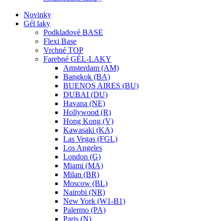
Novinky
Gél laky
Podkladové BASE
Flexi Base
Vrchné TOP
Farebné GÉL-LAKY
Amsterdam (AM)
Bangkok (BA)
BUENOS AIRES (BU)
DUBAI (DU)
Havana (NE)
Hollywood (R)
Hong Kong (V)
Kawasaki (KA)
Las Vegas (FGL)
Los Angeles
London (G)
Miami (MA)
Milan (BR)
Moscow (BL)
Nairobi (NR)
New York (W1-B1)
Palermo (PA)
Paris (N)