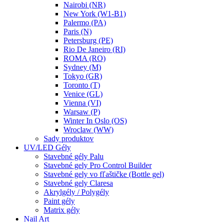
Nairobi (NR)
New York (W1-B1)
Palermo (PA)
Paris (N)
Petersburg (PE)
Rio De Janeiro (RI)
ROMA (RO)
Sydney (M)
Tokyo (GR)
Toronto (T)
Venice (GL)
Vienna (VI)
Warsaw (P)
Winter In Oslo (OS)
Wroclaw (WW)
Sady produktov
UV/LED Gély
Stavebné gély Palu
Stavebné gely Pro Control Builder
Stavebné gely vo fľaštičke (Bottle gel)
Stavebné gely Claresa
Akrylgély / Polygély
Paint gély
Matrix gély
Nail Art