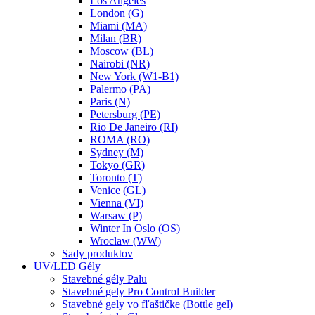
Los Angeles
London (G)
Miami (MA)
Milan (BR)
Moscow (BL)
Nairobi (NR)
New York (W1-B1)
Palermo (PA)
Paris (N)
Petersburg (PE)
Rio De Janeiro (RI)
ROMA (RO)
Sydney (M)
Tokyo (GR)
Toronto (T)
Venice (GL)
Vienna (VI)
Warsaw (P)
Winter In Oslo (OS)
Wroclaw (WW)
Sady produktov
UV/LED Gély
Stavebné gély Palu
Stavebné gely Pro Control Builder
Stavebné gely vo fľaštičke (Bottle gel)