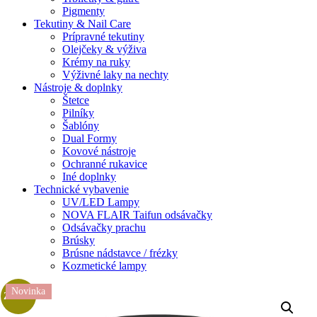
Pigmenty
Tekutiny & Nail Care
Prípravné tekutiny
Olejčeky & výživa
Krémy na ruky
Výživné laky na nechty
Nástroje & doplnky
Štetce
Pilníky
Šablóny
Dual Formy
Kovové nástroje
Ochranné rukavice
Iné doplnky
Technické vybavenie
UV/LED Lampy
NOVA FLAIR Taifun odsávačky
Odsávačky prachu
Brúsky
Brúsne nádstavce / frézky
Kozmetické lampy
Novinka
Zľava!