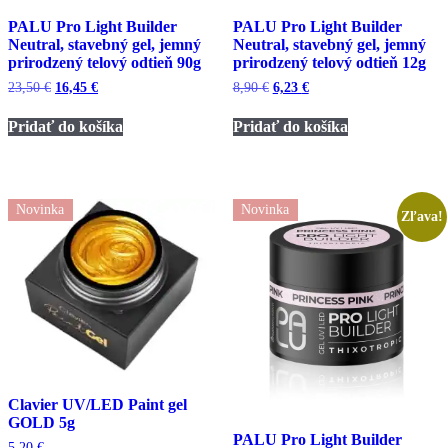
PALU Pro Light Builder
PALU Pro Light Builder
Neutral, stavebný gel, jemný
Neutral, stavebný gel, jemný
prirodzený telový odtieň 90g
prirodzený telový odtieň 12g
Pôvodná
Aktuálna
Pôvodná
Aktuálna
23,50
€
16,45
€
8,90
€
6,23
€
cena
cena
cena
cena
bola:
je:
bola:
je:
Pridať do košíka
Pridať do košíka
23,50 €.
16,45 €.
8,90 €.
6,23 €.
Novinka
Novinka
Zľava!
Clavier UV/LED Paint gel
GOLD 5g
PALU Pro Light Builder
5,20
€