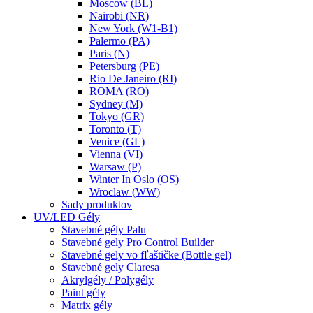
Moscow (BL)
Nairobi (NR)
New York (W1-B1)
Palermo (PA)
Paris (N)
Petersburg (PE)
Rio De Janeiro (RI)
ROMA (RO)
Sydney (M)
Tokyo (GR)
Toronto (T)
Venice (GL)
Vienna (VI)
Warsaw (P)
Winter In Oslo (OS)
Wroclaw (WW)
Sady produktov
UV/LED Gély
Stavebné gély Palu
Stavebné gely Pro Control Builder
Stavebné gely vo fľaštičke (Bottle gel)
Stavebné gely Claresa
Akrylgély / Polygély
Paint gély
Matrix gély