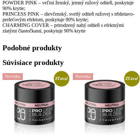
POWDER PINK – veľmi ženský, jemný ružový odtieň, poskytuje
90% krytie;
PRINCESS PINK – dievčenský, svetlý odtieň ružovej s trblietavo-
perleťovým efektom, poskytuje 90% krytie;
CHARMING COVER – prirodzený nahý odtieň s efektnými
zlatými čiastočkami, poskytuje 90% krytie
Podobné
produkty
Súvisiace produkty
Novinka
Novinka
Zľava!
Zľava!