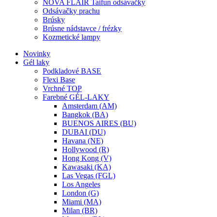
NOVA FLAIR Taifun odsávačky
Odsávačky prachu
Brúsky
Brúsne nádstavce / frézky
Kozmetické lampy
Novinky
Gél laky
Podkladové BASE
Flexi Base
Vrchné TOP
Farebné GÉL-LAKY
Amsterdam (AM)
Bangkok (BA)
BUENOS AIRES (BU)
DUBAI (DU)
Havana (NE)
Hollywood (R)
Hong Kong (V)
Kawasaki (KA)
Las Vegas (FGL)
Los Angeles
London (G)
Miami (MA)
Milan (BR)