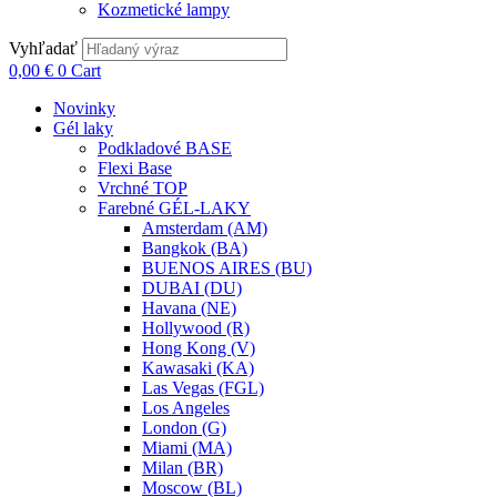
Kozmetické lampy
Vyhľadať
0,00
€
0
Cart
Novinky
Gél laky
Podkladové BASE
Flexi Base
Vrchné TOP
Farebné GÉL-LAKY
Amsterdam (AM)
Bangkok (BA)
BUENOS AIRES (BU)
DUBAI (DU)
Havana (NE)
Hollywood (R)
Hong Kong (V)
Kawasaki (KA)
Las Vegas (FGL)
Los Angeles
London (G)
Miami (MA)
Milan (BR)
Moscow (BL)