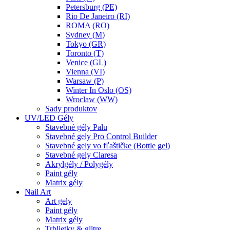
Petersburg (PE)
Rio De Janeiro (RI)
ROMA (RO)
Sydney (M)
Tokyo (GR)
Toronto (T)
Venice (GL)
Vienna (VI)
Warsaw (P)
Winter In Oslo (OS)
Wroclaw (WW)
Sady produktov
UV/LED Gély
Stavebné gély Palu
Stavebné gely Pro Control Builder
Stavebné gely vo fľaštičke (Bottle gel)
Stavebné gely Claresa
Akrylgély / Polygély
Paint gély
Matrix gély
Nail Art
Art gely
Paint gély
Matrix gély
Trblietky & glitre