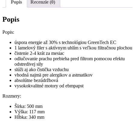
I
Popis
Recenzie (0)
GreenTech
Popis
Popis:
úspora energie až 30% s technológiou GreenTech EC
1 lamelový filer s aktívnym uhlím s veľkou filtračnou plochou
čistenie 2-4 krát za mesiac
odlučovanie prachu prebieha pred filtrom pomocou efektu
odstredivej sily
slúži aj ako čistička vzduchu
vhodná najmä pre alergikov a astmatikov
absolútne bezúdržbová
vysokokvalitné motory od ebmpapst
Rozmery:
Šírka: 500 mm
Výška: 117 mm
Hĺbka: 340 mm