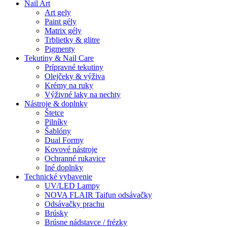
Nail Art
Art gely
Paint gély
Matrix gély
Trblietky & glitre
Pigmenty
Tekutiny & Nail Care
Prípravné tekutiny
Olejčeky & výživa
Krémy na ruky
Výživné laky na nechty
Nástroje & doplnky
Štetce
Pilníky
Šablóny
Dual Formy
Kovové nástroje
Ochranné rukavice
Iné doplnky
Technické vybavenie
UV/LED Lampy
NOVA FLAIR Taifun odsávačky
Odsávačky prachu
Brúsky
Brúsne nádstavce / frézky