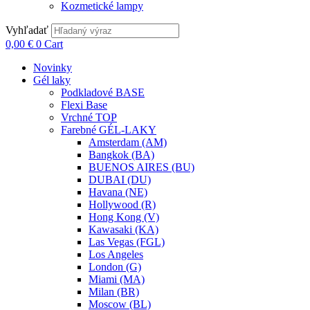
Kozmetické lampy
Vyhľadať
0,00
€
0
Cart
Novinky
Gél laky
Podkladové BASE
Flexi Base
Vrchné TOP
Farebné GÉL-LAKY
Amsterdam (AM)
Bangkok (BA)
BUENOS AIRES (BU)
DUBAI (DU)
Havana (NE)
Hollywood (R)
Hong Kong (V)
Kawasaki (KA)
Las Vegas (FGL)
Los Angeles
London (G)
Miami (MA)
Milan (BR)
Moscow (BL)