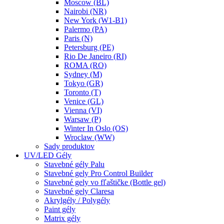
Moscow (BL)
Nairobi (NR)
New York (W1-B1)
Palermo (PA)
Paris (N)
Petersburg (PE)
Rio De Janeiro (RI)
ROMA (RO)
Sydney (M)
Tokyo (GR)
Toronto (T)
Venice (GL)
Vienna (VI)
Warsaw (P)
Winter In Oslo (OS)
Wroclaw (WW)
Sady produktov
UV/LED Gély
Stavebné gély Palu
Stavebné gely Pro Control Builder
Stavebné gely vo fľaštičke (Bottle gel)
Stavebné gely Claresa
Akrylgély / Polygély
Paint gély
Matrix gély