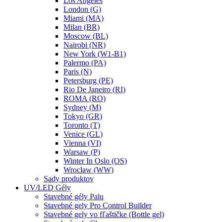
Los Angeles
London (G)
Miami (MA)
Milan (BR)
Moscow (BL)
Nairobi (NR)
New York (W1-B1)
Palermo (PA)
Paris (N)
Petersburg (PE)
Rio De Janeiro (RI)
ROMA (RO)
Sydney (M)
Tokyo (GR)
Toronto (T)
Venice (GL)
Vienna (VI)
Warsaw (P)
Winter In Oslo (OS)
Wroclaw (WW)
Sady produktov
UV/LED Gély
Stavebné gély Palu
Stavebné gely Pro Control Builder
Stavebné gely vo fľaštičke (Bottle gel)