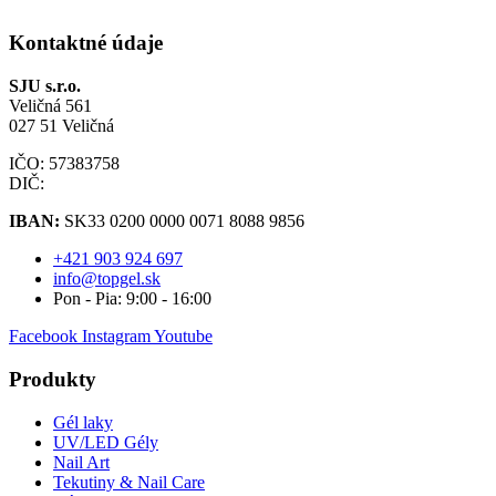
Kontaktné údaje
SJU s.r.o.
Veličná 561
027 51 Veličná
IČO: 57383758
DIČ:
IBAN:
SK33 0200 0000 0071 8088 9856
+421 903 924 697
info@topgel.sk
Pon - Pia: 9:00 - 16:00
Facebook
Instagram
Youtube
Produkty
Gél laky
UV/LED Gély
Nail Art
Tekutiny & Nail Care