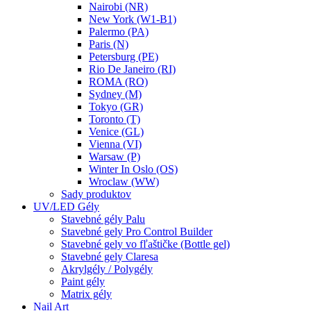
Nairobi (NR)
New York (W1-B1)
Palermo (PA)
Paris (N)
Petersburg (PE)
Rio De Janeiro (RI)
ROMA (RO)
Sydney (M)
Tokyo (GR)
Toronto (T)
Venice (GL)
Vienna (VI)
Warsaw (P)
Winter In Oslo (OS)
Wroclaw (WW)
Sady produktov
UV/LED Gély
Stavebné gély Palu
Stavebné gely Pro Control Builder
Stavebné gely vo fľaštičke (Bottle gel)
Stavebné gely Claresa
Akrylgély / Polygély
Paint gély
Matrix gély
Nail Art