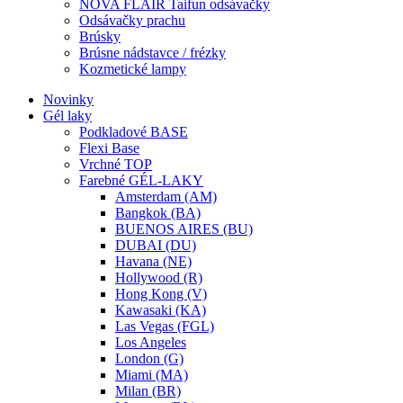
NOVA FLAIR Taifun odsávačky
Odsávačky prachu
Brúsky
Brúsne nádstavce / frézky
Kozmetické lampy
Novinky
Gél laky
Podkladové BASE
Flexi Base
Vrchné TOP
Farebné GÉL-LAKY
Amsterdam (AM)
Bangkok (BA)
BUENOS AIRES (BU)
DUBAI (DU)
Havana (NE)
Hollywood (R)
Hong Kong (V)
Kawasaki (KA)
Las Vegas (FGL)
Los Angeles
London (G)
Miami (MA)
Milan (BR)