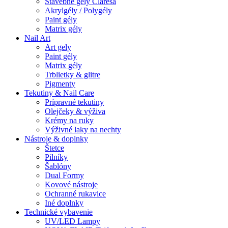
Stavebné gely Claresa
Akrylgély / Polygély
Paint gély
Matrix gély
Nail Art
Art gely
Paint gély
Matrix gély
Trblietky & glitre
Pigmenty
Tekutiny & Nail Care
Prípravné tekutiny
Olejčeky & výživa
Krémy na ruky
Výživné laky na nechty
Nástroje & doplnky
Štetce
Pilníky
Šablóny
Dual Formy
Kovové nástroje
Ochranné rukavice
Iné doplnky
Technické vybavenie
UV/LED Lampy