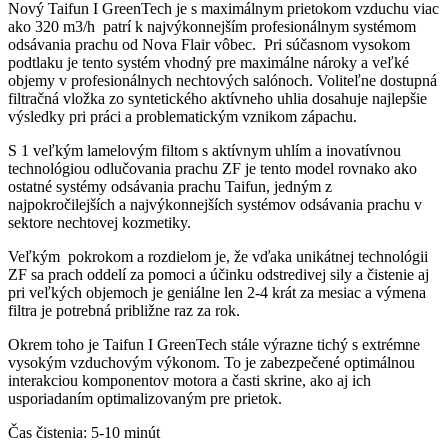
Nový Taifun I GreenTech je s maximálnym prietokom vzduchu viac
ako 320 m3/h patrí k najvýkonnejším profesionálnym systémom
odsávania prachu od Nova Flair vôbec. Pri súčasnom vysokom
podtlaku je tento systém vhodný pre maximálne nároky a veľké
objemy v profesionálnych nechtových salónoch. Voliteľne dostupná
filtračná vložka zo syntetického aktívneho uhlia dosahuje najlepšie
výsledky pri práci a problematickým vznikom zápachu.
S 1 veľkým lamelovým filtom s aktívnym uhlím a inovatívnou
technológiou odlučovania prachu ZF je tento model rovnako ako
ostatné systémy odsávania prachu Taifun, jedným z
najpokročilejších a najvýkonnejších systémov odsávania prachu v
sektore nechtovej kozmetiky.
Veľkým pokrokom a rozdielom je, že vďaka unikátnej technológii
ZF sa prach oddelí za pomoci a účinku odstredivej sily a čistenie aj
pri veľkých objemoch je geniálne len 2-4 krát za mesiac a výmena
filtra je potrebná približne raz za rok.
Okrem toho je Taifun I GreenTech stále výrazne tichý s extrémne
vysokým vzduchovým výkonom. To je zabezpečené optimálnou
interakciou komponentov motora a časti skrine, ako aj ich
usporiadaním optimalizovaným pre prietok.
Čas čistenia: 5-10 minút