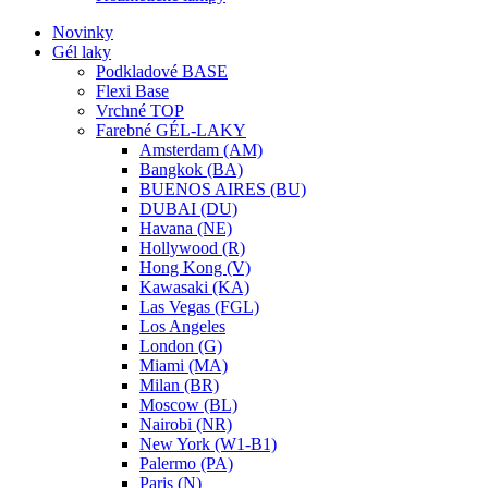
Novinky
Gél laky
Podkladové BASE
Flexi Base
Vrchné TOP
Farebné GÉL-LAKY
Amsterdam (AM)
Bangkok (BA)
BUENOS AIRES (BU)
DUBAI (DU)
Havana (NE)
Hollywood (R)
Hong Kong (V)
Kawasaki (KA)
Las Vegas (FGL)
Los Angeles
London (G)
Miami (MA)
Milan (BR)
Moscow (BL)
Nairobi (NR)
New York (W1-B1)
Palermo (PA)
Paris (N)