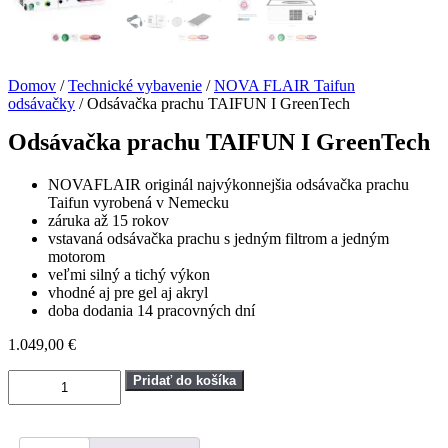
Domov
/
Technické vybavenie
/
NOVA FLAIR Taifun
odsávačky
/ Odsávačka prachu TAIFUN I GreenTech
Odsávačka prachu TAIFUN I GreenTech
NOVAFLAIR originál najvýkonnejšia odsávačka prachu
Taifun vyrobená v Nemecku
záruka až 15 rokov
vstavaná odsávačka prachu s jedným filtrom a jedným
motorom
veľmi silný a tichý výkon
vhodné aj pre gel aj akryl
doba dodania 14 pracovných dní
1.049,00
€
množstvo
Pridať do košíka
Odsávačka
prachu
TAIFUN