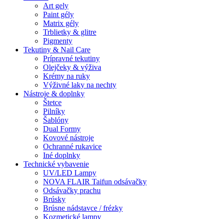
Art gely
Paint gély
Matrix gély
Trblietky & glitre
Pigmenty
Tekutiny & Nail Care
Prípravné tekutiny
Olejčeky & výživa
Krémy na ruky
Výživné laky na nechty
Nástroje & doplnky
Štetce
Pilníky
Šablóny
Dual Formy
Kovové nástroje
Ochranné rukavice
Iné doplnky
Technické vybavenie
UV/LED Lampy
NOVA FLAIR Taifun odsávačky
Odsávačky prachu
Brúsky
Brúsne nádstavce / frézky
Kozmetické lampy