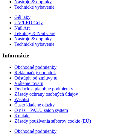
Nástroje & doplnky
Technické vybavenie
Gél laky
UV/LED Gély
Nail Art
Tekutiny & Nail Care
Nástroje & doplnky
Technické vybavenie
Informácie
Obchodné podmienky
Reklamačný poriadok
Odstúpiť od zmluvy tu
Vrátenie tovaru
Dodacie a platobné podmienky
Zásady ochrany osobných údajov
Wishlist
Často kladené otázky
O nás – PALU salon system
Kontakt
Zásady používania súborov cookie (EÚ)
Obchodné podmienky