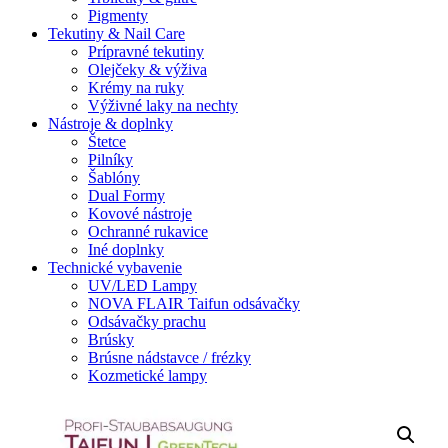
Pigmenty
Tekutiny & Nail Care
Prípravné tekutiny
Olejčeky & výživa
Krémy na ruky
Výživné laky na nechty
Nástroje & doplnky
Štetce
Pilníky
Šablóny
Dual Formy
Kovové nástroje
Ochranné rukavice
Iné doplnky
Technické vybavenie
UV/LED Lampy
NOVA FLAIR Taifun odsávačky
Odsávačky prachu
Brúsky
Brúsne nádstavce / frézky
Kozmetické lampy